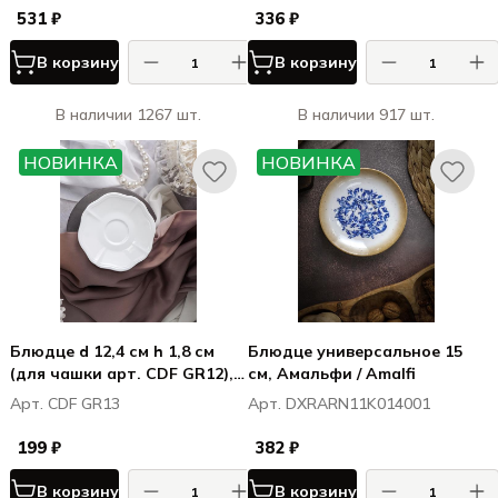
531 ₽
336 ₽
В корзину
В корзину
В наличии 1267 шт.
В наличии 917 шт.
НОВИНКА
НОВИНКА
Блюдце d 12,4 см h 1,8 см
Блюдце универсальное 15
(для чашки арт. CDF GR12),
см, Амальфи / Amalfi
фарфор, Грация / Grazia
Арт. CDF GR13
Арт. DXRARN11K014001
199 ₽
382 ₽
В корзину
В корзину