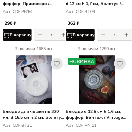
фарфор, Примавера /
d 12 см h 1,7 см, Болетус /
Primavera (для CDF PR14,
Boletus
Арт. CDF PR16
Арт. CDF BT09
CDF PR15)
290 ₽
362 ₽
В корзину
В корзину
В наличии 1685 шт.
В наличии 1290 шт.
НОВИНКА
Блюдце для чашки на 320
Блюдце d 12,5 см h 1,6 см,
мл, d 16,5 см h 2 см, Болетус
фарфор, Винтаж / Vintage
/ Boletus
(для чашки CDF VN 10)
Арт. CDF BT21
Арт. CDF VN 11