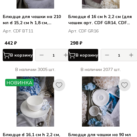
Блюдце для чашки на 210
Блюдце d 16 см h 2,2 см (для
мл d 15,2 см h 1,8 см,
чашек арт. CDF GR14, CDF
Болетус / Boletus
GR15), фарфор, Грация /
Арт. CDF BT11
Арт. CDF GR16
Grazia
442 ₽
298 ₽
В корзину
В корзину
В наличии 3005 шт.
В наличии 2077 шт.
НОВИНКА
Блюдце d 16,1 см h 2,2 см,
Блюдце для чашки на 90 мл