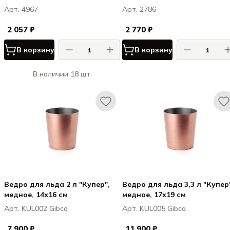
3095)
Арт. 4967
Арт. 2786
2 057 ₽
2 770 ₽
В корзину
В корзину
В наличии 18 шт.
Ведро для льда 2 л "Купер",
Ведро для льда 3,3 л "Купер
медное, 14х16 см
медное, 17х19 см
Арт. KUL002 Gibco
Арт. KUL005 Gibco
7 900 ₽
11 900 ₽