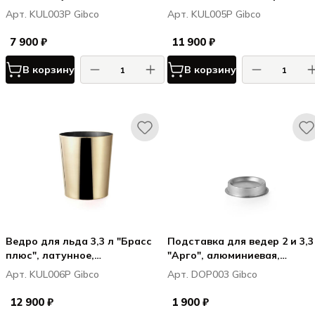
полированное, 14х16 см
17х19 см
Арт. KUL003P Gibco
Арт. KUL005P Gibco
7 900 ₽
11 900 ₽
В корзину
В корзину
Ведро для льда 3,3 л "Брасс
Подставка для ведер 2 и 3,3
плюс", латунное,
"Арго", алюминиевая,
полированное, 17х19 см
17,5/15х4 см
Арт. KUL006P Gibco
Арт. DOP003 Gibco
12 900 ₽
1 900 ₽