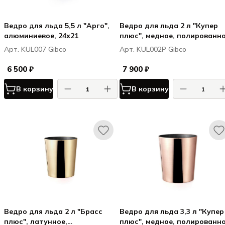
Ведро для льда 5,5 л "Арго",
Ведро для льда 2 л "Купер
алюминиевое, 24х21
плюс", медное, полированно
14х16 см
Арт. KUL007 Gibco
Арт. KUL002P Gibco
6 500 ₽
7 900 ₽
В корзину
В корзину
Ведро для льда 2 л "Брасс
Ведро для льда 3,3 л "Купер
плюс", латунное,
плюс", медное, полированно