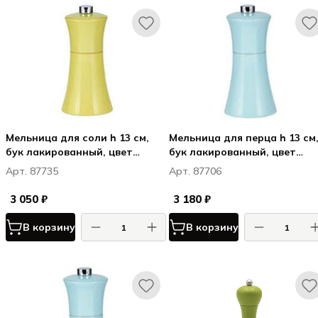
Мельница для соли h 13 см,
Мельница для перца h 13 см,
бук лакированный, цвет
бук лакированный, цвет
салатовый, ВЕРОНА / VERONA
светло-голубой, ВЕРОНА /
Арт. 87735
Арт. 87706
VERONA
3 050 ₽
3 180 ₽
В корзину
В корзину