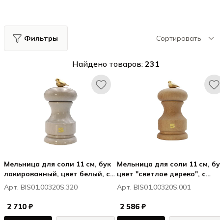
Фильтры
Сортировать
Найдено товаров:
231
Мельница для соли 11 см, бук
Мельница для соли 11 см, бу
лакированный, цвет белый, с
цвет "светлое дерево", с
птичкой БЁРД / BIRD
птичкой БЁРД / BIRD
Арт. BIS01.00320S.320
Арт. BIS01.00320S.001
2 710 ₽
2 586 ₽