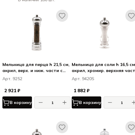
Мельница для перца h 21,5 см,
Мельница для соли h 16,5 см
акрил, верх. и ниж. части с
акрил, хромир. верхняя част
хромированные, прозрачная,
прозрачная, КАПРИ / CAPRI
Арт. 9252
Арт. 9420S
ТАОРМИНА / TAORMINA
2 921 ₽
1 882 ₽
В корзину
В корзину