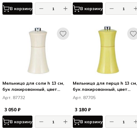
В корзину
В корзину
Мельница для соли h 13 см,
Мельница для перца h 13 см,
бук лакированный, цвет
бук лакированный, цвет
белый, ВЕРОНА / VERONA
салатовый, ВЕРОНА / VERO
Арт. 87732
Арт. 87705
3 050 ₽
3 180 ₽
В корзину
В корзину