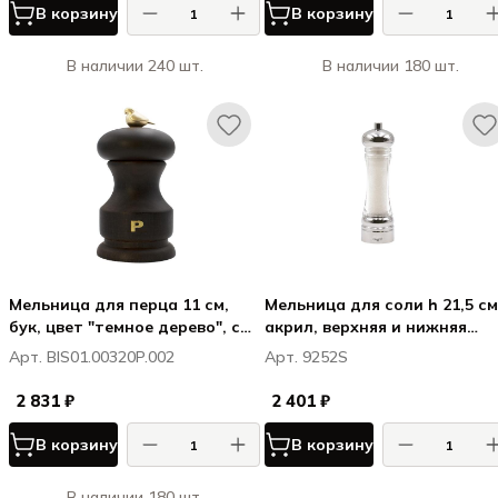
В корзину
В корзину
В наличии 240 шт.
В наличии 180 шт.
Мельница для перца 11 см,
Мельница для соли h 21,5 см
бук, цвет "темное дерево", с
акрил, верхняя и нижняя
птичкой БЁРД / BIRD
части хромированные,
Арт. BIS01.00320P.002
Арт. 9252S
прозрачная, ТАОРМИНА /
TAORMINA
2 831 ₽
2 401 ₽
В корзину
В корзину
В наличии 180 шт.