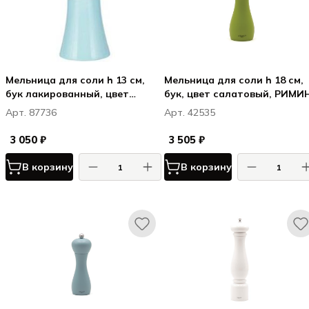
Мельница для соли h 13 см,
Мельница для соли h 18 см,
бук лакированный, цвет
бук, цвет салатовый, РИМИ
светло-голубой, ВЕРОНА /
/ RIMINI
Арт. 87736
Арт. 42535
VERONA
3 050 ₽
3 505 ₽
В корзину
В корзину