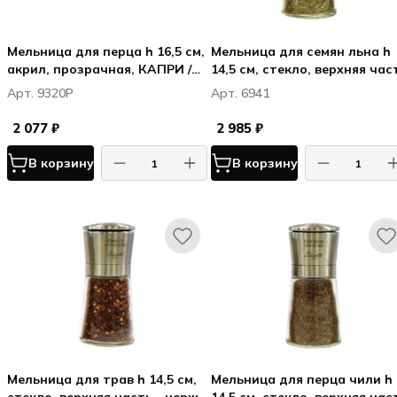
Мельница для перца h 16,5 см,
Мельница для семян льна h
акрил, прозрачная, КАПРИ /
14,5 см, стекло, верхняя час
CAPRI
- нерж. сталь, прозрачная, 
Арт. 9320P
Арт. 6941
СПЕЦИЯ / LA SPEZIA
2 077 ₽
2 985 ₽
В корзину
В корзину
Мельница для трав h 14,5 см,
Мельница для перца чили h