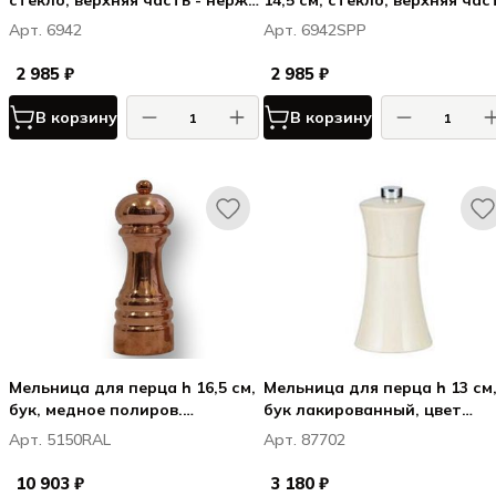
стекло, верхняя часть - нерж.
14,5 см, стекло, верхняя час
сталь, прозрачная, ЛА
- нерж. сталь, прозрачная, 
Арт. 6942
Арт. 6942SPP
СПЕЦИЯ / LA SPEZIA
СПЕЦИЯ / LA SPEZIA
2 985 ₽
2 985 ₽
В корзину
В корзину
Мельница для перца h 16,5 см,
Мельница для перца h 13 см,
бук, медное полиров.
бук лакированный, цвет
покрытие, РАИМ / RAME
белый, ВЕРОНА / VERONA
Арт. 5150RAL
Арт. 87702
10 903 ₽
3 180 ₽