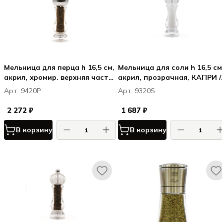
Мельница для перца h 16,5 см,
Мельница для соли h 16,5 см
акрил, хромир. верхняя часть,
акрил, прозрачная, КАПРИ /
прозрачная, КАПРИ / CAPRI
CAPRI
Арт. 9420P
Арт. 9320S
2 272 ₽
1 687 ₽
В корзину
В корзину