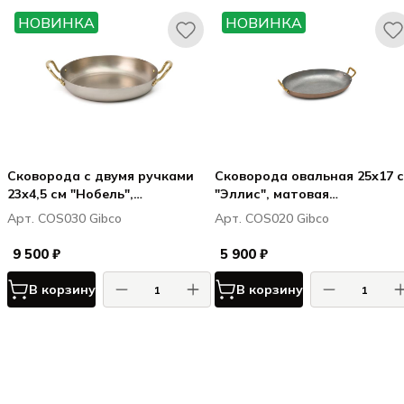
НОВИНКА
НОВИНКА
Сковорода с двумя ручками
Сковорода овальная 25х17 
23х4,5 см "Нобель",
"Эллис", матовая
мельхиоровая
нержавеющая сталь с медн
Арт. COS030 Gibco
Арт. COS020 Gibco
покрытием снаружи
9 500 ₽
5 900 ₽
В корзину
В корзину