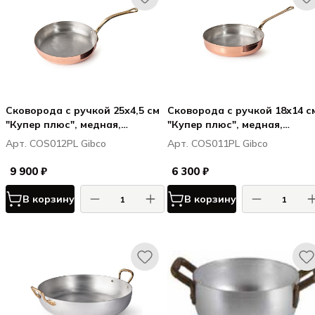
Сковорода с ручкой 25х4,5 см
Сковорода с ручкой 18х14 с
"Купер плюс", медная,
"Купер плюс", медная,
полированная с лужением
полированная с лужением
Арт. COS012PL Gibco
Арт. COS011PL Gibco
внутри
внутри
9 900 ₽
6 300 ₽
В корзину
В корзину