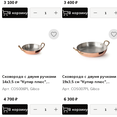
3 100 ₽
3 400 ₽
В корзину
В корзину
Сковорода с двумя ручками
Сковорода с двумя ручками
14х3,5 см "Купер плюс",
19х3,5 см "Купер плюс",
медная, полированная с
медная, полированная с
Арт. COS006PL Gibco
Арт. COS007PL Gibco
лужением внутри
лужением внутри
4 700 ₽
6 300 ₽
В корзину
В корзину