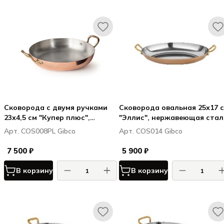
Сковорода с двумя ручками
Сковорода овальная 25х17 
23х4,5 см "Купер плюс",
"Эллис", нержавеющая стал
медная, полированная с
с медным покрытием
Арт. COS008PL Gibco
Арт. COS014 Gibco
лужением внутри
7 500 ₽
5 900 ₽
В корзину
В корзину