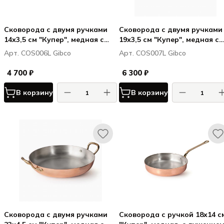
Сковорода с двумя ручками
Сковорода с двумя ручками
14х3,5 см "Купер", медная с
19х3,5 см "Купер", медная с
лужением внутри
лужением внутри
Арт. COS006L Gibco
Арт. COS007L Gibco
4 700 ₽
6 300 ₽
В корзину
В корзину
Сковорода с двумя ручками
Сковорода с ручкой 18х14 с