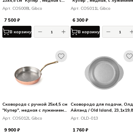
23х4,5 см "Купер", медная с
"Купер", медная, с лужение
лужением внутри
внутри
Арт. COS008L Gibco
Арт. COS011L Gibco
7 500 ₽
6 300 ₽
В корзину
В корзину
Сковорода с ручкой 25х4,5 см
Сковорода для подачи, Олд
"Купер", медная с лужением
Айлэнд / Old Island, 23,1x19,8
внутри
см h 3,5 см
Арт. COS012L Gibco
Арт. OLD-013
9 900 ₽
1 760 ₽