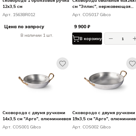
сковорода 1 бронзовая ручка
Сковорода овальная 40х26х5
12х3,5 см
см "Эллис", нержавеющая
сталь с медным покрытием
Арт. 1563BR012
Арт. COS017 Gibco
Цена по запросу
9 900 ₽
В наличии 1 шт.
В корзину
Сковорода с двумя ручками
Сковорода с двумя ручками
14х3,5 см "Арго", алюминиевая
19х3,5 см "Арго", алюминие
Арт. COS001 Gibco
Арт. COS002 Gibco