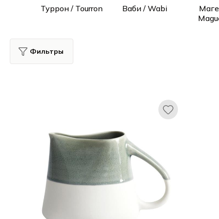
Все для гостиниц
Туррон / Tourron
Ваби / Wabi
Маге
Magu
Оборудование
Фильтры