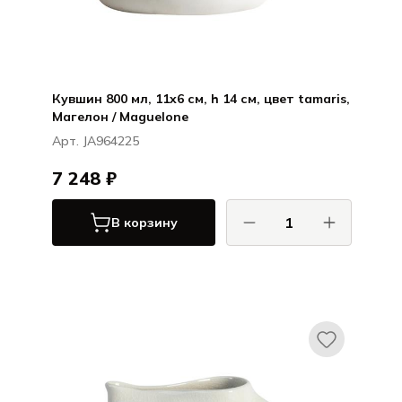
Кувшин 800 мл, 11x6 см, h 14 см, цвет tamaris,
Магелон / Maguelone
Арт. JA964225
7 248 ₽
В корзину
ДЖАРС / JARS
Магелон / Maguelone