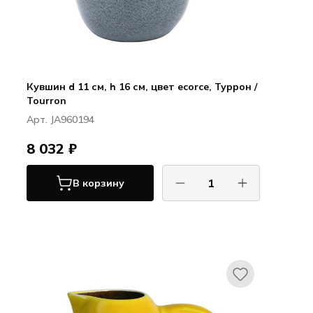
Кувшин d 11 см, h 16 см, цвет ecorce, Туррон /
Tourron
Арт. JA960194
8 032 ₽
В корзину
ДЖАРС / JARS
Туррон / Tourron