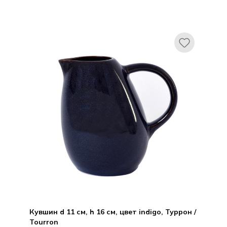
ДЖАРС / JARS
Магелон / Maguelone
Кувшин d 11 см, h 16 см, цвет indigo, Туррон /
Tourron