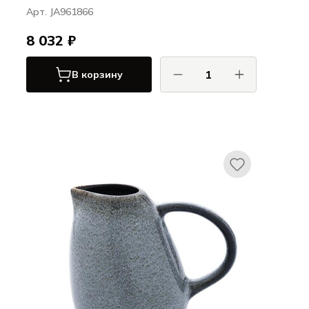
Арт. JA961866
8 032 ₽
В корзину
ДЖАРС / JARS
Туррон / Tourron