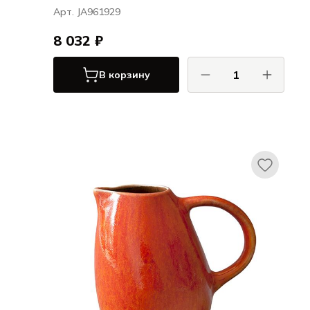
Арт. JA961929
8 032 ₽
В корзину
ДЖАРС / JARS
Туррон / Tourron