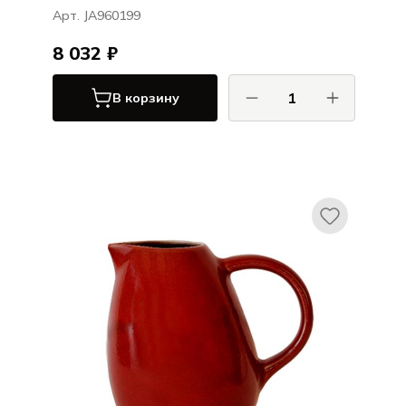
Арт. JA960199
8 032 ₽
В корзину
ДЖАРС / JARS
Туррон / Tourron