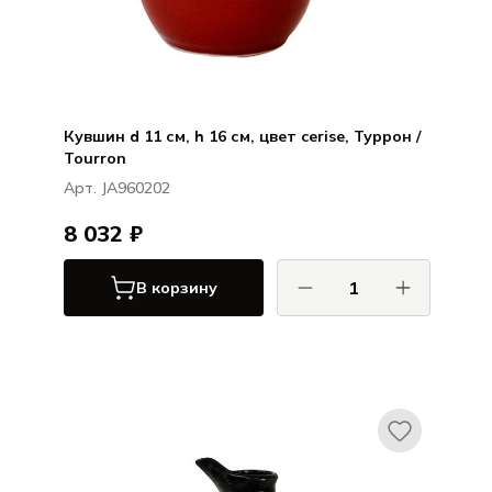
Кувшин d 11 см, h 16 см, цвет cerise, Туррон /
Tourron
Арт. JA960202
8 032 ₽
В корзину
ДЖАРС / JARS
Туррон / Tourron