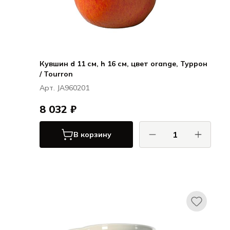
Кувшин d 11 см, h 16 см, цвет orange, Туррон
/ Tourron
Арт. JA960201
8 032 ₽
В корзину
ДЖАРС / JARS
Туррон / Tourron