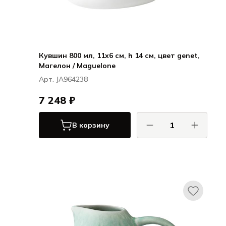
Кувшин 800 мл, 11x6 см, h 14 см, цвет genet,
Магелон / Maguelone
Арт. JA964238
7 248 ₽
В корзину
ДЖАРС / JARS
Магелон / Maguelone