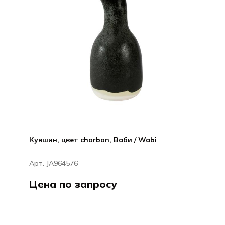
Кувшин, цвет charbon, Ваби / Wabi
Арт. JA964576
Цена по запросу
ДЖАРС / JARS
Ваби / Wabi