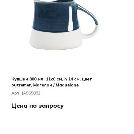
Кувшин 800 мл, 11x6 см, h 14 см, цвет
outremer, Магелон / Maguelone
Арт. JA965082
Цена по запросу
ДЖАРС / JARS
Магелон / Maguelone