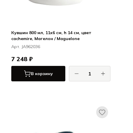
Кувшин 800 мл, 11x6 см, h 14 см, цвет
cachemire, Магелон / Maguelone
Арт. JA962036
7 248 ₽
В корзину
ДЖАРС / JARS
Магелон / Maguelone