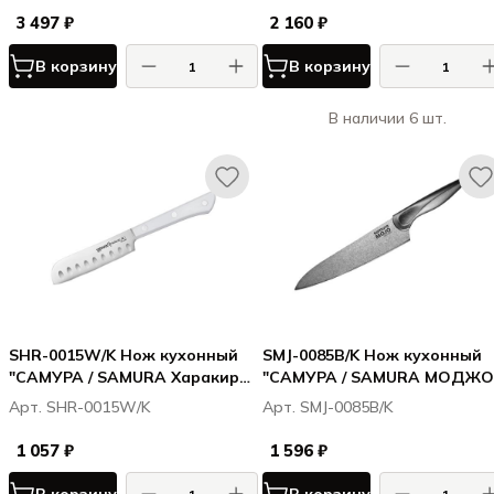
пластик
3 497 ₽
2 160 ₽
В корзину
В корзину
В наличии 6 шт.
SHR-0015W/K Нож кухонный
SMJ-0085B/K Нож кухонный
"САМУРА / SAMURA Харакири /
"САМУРА / SAMURA МОДЖО 
Harakiri" для масла 96 мм,
MOJO" Шеф 200 мм, корроз.-
Арт. SHR-0015W/K
Арт. SMJ-0085B/K
корроз.-стойкая сталь, ABS
стойкая сталь, полипропил
пластик
чёрн.
1 057 ₽
1 596 ₽