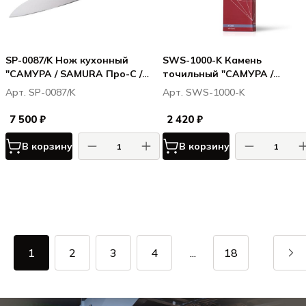
SP-0087/K Нож кухонный
SWS-1000-K Камень
"САМУРА / SAMURA Про-С /
точильный "САМУРА /
Pro-S" Гранд Шеф 240 мм, G-10
SAMURA" водный
Арт. SP-0087/K
Арт. SWS-1000-K
однослойный #1000
7 500 ₽
2 420 ₽
В корзину
В корзину
1
2
3
4
...
18