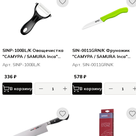
SINP-100BL/K Овощечистка
SIN-0011GRN/K Фруножик
"САМУРА / SAMURA Inca"
"САМУРА / SAMURA Inca"
(чёрная), циркониевая
овощной 75 мм с зелёной
Арт. SINP-100BL/K
Арт. SIN-0011GRN/K
керамика
рукоятью, циркониевая
керамика
336 ₽
578 ₽
В корзину
В корзину