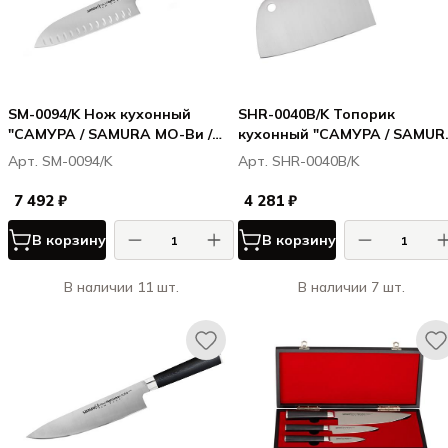
SM-0094/K Нож кухонный
SHR-0040B/K Топорик
"САМУРА / SAMURA МО-Ви /
кухонный "САМУРА / SAMUR
MO-V" Сантоку 180 мм, G-10
Харакири / Harakiri" 180 мм,
Арт. SM-0094/K
Арт. SHR-0040B/K
корроз.-стойкая сталь, ABS
пластик
7 492 ₽
4 281 ₽
В корзину
В корзину
В наличии 11 шт.
В наличии 7 шт.