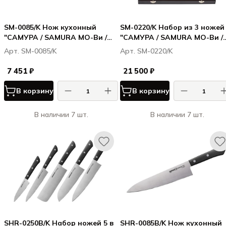
SM-0085/K Нож кухонный
SM-0220/K Набор из 3 ножей
"САМУРА / SAMURA МО-Ви /
"САМУРА / SAMURA МО-Ви /
MO-V" Шеф 200 мм, G-10
MO-V" в подарочной
Арт. SM-0085/K
Арт. SM-0220/K
коробке(10, 21, 85), G-10
7 451 ₽
21 500 ₽
В корзину
В корзину
В наличии 7 шт.
В наличии 7 шт.
SHR-0250B/K Набор ножей 5 в
SHR-0085B/K Нож кухонный