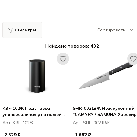
Фильтры
Сортировать
Найдено товаров:
432
KBF-102/K Подставка
SHR-0021B/K Нож кухонный
универсальная для ножей
"САМУРА / SAMURA Харакири
"САМУРА / SAMURA", 180мм,
Harakiri" универсальный 120
Арт. KBF-102/K
Арт. SHR-0021B/K
пластик (черная)
мм, корроз.-стойкая сталь,
ABS пластик
2 529 ₽
1 682 ₽