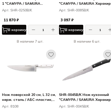
1 "САМУРА / SAMURA
"САМУРА / SAMURA Харакири
Харакири / Harakiri"
Harakiri" Шеф 208 мм, корроз
Арт. SHR-0250B/K
Арт. SHR-0085B/K
11,23,43,85,95, корроз.-стойкая
стойкая сталь, ABS пластик
сталь, ABS пластик
11 870 ₽
3 097 ₽
В корзину
В корзину
В наличии 7 шт.
В наличии 6 шт.
Нож поварской 20 см, L 32 см,
SHR-0045B/K Нож кухонный
нерж. сталь / АБС-пластик,
"САМУРА / SAMURA Харакири
цвет ручки белый, Марбл /
Harakiri" для нарезки 196 мм
Арт. 8108
Арт. SHR-0045B/K
Marble
корроз.-стойкая сталь, ABS