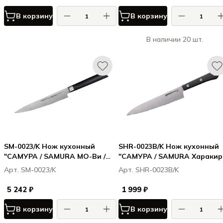
В корзину
В корзину
В наличии 20 шт.
SM-0023/K Нож кухонный
SHR-0023B/K Нож кухонный
"САМУРА / SAMURA МО-Ви /
"САМУРА / SAMURA Харакири
MO-V" универсальный 150 мм,
Harakiri" универсальный 150
Арт. SM-0023/K
Арт. SHR-0023B/K
G-10
мм, корроз.-стойкая сталь,
ABS пластик
5 242 ₽
1 999 ₽
В корзину
В корзину