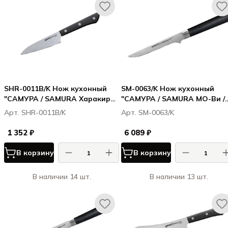
SHR-0011B/K Нож кухонный
SM-0063/K Нож кухонный
"САМУРА / SAMURA Харакири /
"САМУРА / SAMURA МО-Ви /
Harakiri" овощной 99 мм,
MO-V" обвалочный 165 мм, G
Арт. SHR-0011B/K
Арт. SM-0063/K
корроз.-стойкая сталь, ABS
10
пластик
1 352 ₽
6 089 ₽
В корзину
В корзину
В наличии 14 шт.
В наличии 13 шт.