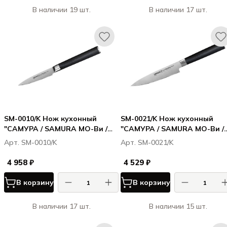
В наличии 19 шт.
В наличии 17 шт.
SM-0010/K Нож кухонный
SM-0021/K Нож кухонный
"САМУРА / SAMURA МО-Ви /
"САМУРА / SAMURA МО-Ви /
MO-V" овощной 90 мм, G-10
MO-V" универсальный 125 м
Арт. SM-0010/K
Арт. SM-0021/K
G-10
4 958 ₽
4 529 ₽
В корзину
В корзину
В наличии 17 шт.
В наличии 15 шт.