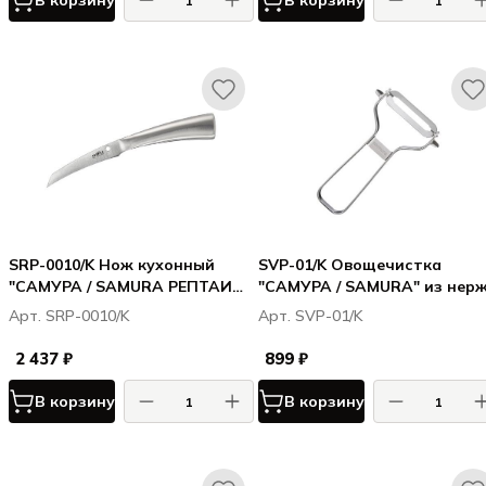
В корзину
В корзину
SRP-0010/K Нож кухонный
SVP-01/K Овощечистка
"САМУРА / SAMURA РЕПТАИЛ /
"САМУРА / SAMURA" из нерж
REPTILE" овощной 82 мм, AUS-
стали, лезвие прямое
Арт. SRP-0010/K
Арт. SVP-01/K
10
2 437 ₽
899 ₽
В корзину
В корзину