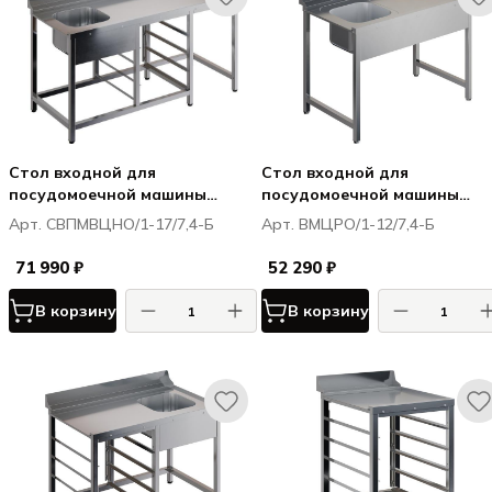
Стол входной для
Стол входной для
посудомоечной машины
посудомоечной машины
RESTOINOX СВПМВЦНО/1-
RESTOINOX ВМЦРО/1-12/7,4-
Арт. СВПМВЦНО/1-17/7,4-Б
Арт. ВМЦРО/1-12/7,4-Б
17/7,4-Б
71 990 ₽
52 290 ₽
В корзину
В корзину