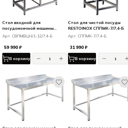
Стол входной для
Стол для чистой посуды
посудомоечной машины
RESTOINOX СППМК-7/7,4-Б
RESTOINOX СВПМВЦН/1-
Арт. СВПМВЦН/1-12/7,4-Б
Арт. СППМК-7/7,4-Б
12/7,4-Б с направляющими для
кассет
59 990 ₽
31 990 ₽
В корзину
В корзину