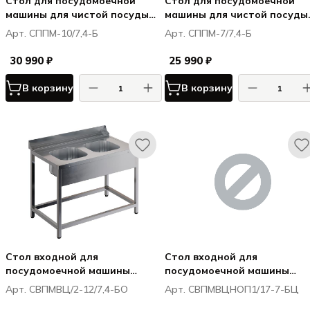
Стол для посудомоечной
Стол для посудомоечной
машины для чистой посуды
машины для чистой посуды
RESTOINOX СППМ-10/7,4-Б
RESTOINOX СППМ-7/7,4-Б
Арт. СППМ-10/7,4-Б
Арт. СППМ-7/7,4-Б
30 990 ₽
25 990 ₽
В корзину
В корзину
Стол входной для
Стол входной для
посудомоечной машины
посудомоечной машины
RESTOINOX СВПМВЦ/2-12/7,4-
RESTOINOX СВПМВЦНОП1/1
Арт. СВПМВЦ/2-12/7,4-БО
Арт. СВПМВЦНОП1/17-7-БЦ
БО
7-БЦ