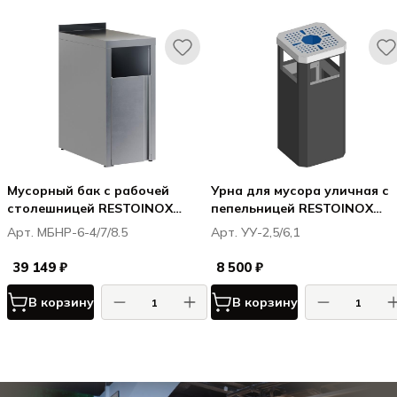
Мусорный бак с рабочей
Урна для мусора уличная с
столешницей RESTOINOX
пепельницей RESTOINOX
МБНР-6-4/7/8.5
УУ-2,5/6,1
Арт. МБНР-6-4/7/8.5
Арт. УУ-2,5/6,1
39 149 ₽
8 500 ₽
В корзину
В корзину