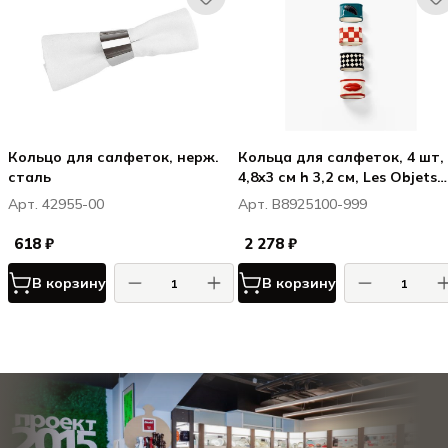
Кольцо для салфеток, нерж.
Кольца для салфеток, 4 шт,
сталь
4,8x3 см h 3,2 см, Les Objets
Mouleversants
Арт. 42955-00
Арт. B8925100-999
618 ₽
2 278 ₽
В корзину
В корзину