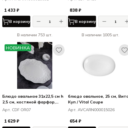
1 433 ₽
838 ₽
В корзину
В корзину
В наличии 753 шт.
В наличии 1005 шт.
НОВИНКА
Блюдо овальное 31x22,5 см h
блюдо овальное, 25 см, Вит
2,5 см, костяной фарфор,
Куп / Vital Coupe
Оригами / Origami
Арт. CDF OR07
Арт. AVCARN000015026
1 629 ₽
654 ₽