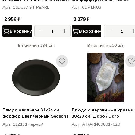
ПЁРЛ / PEARL
Арт. 11DC37 ST PEARL
Арт. CDF LN08
2 956 ₽
2 279 ₽
В корзину
В корзину
В наличии 194 шт.
В наличии 200 шт.
Блюдо овальное 31х24 см
Блюдо с неровными краями
фарфор цвет черный Seasons
30x20 см, Даро / Daro
Арт. 112131 черный
Арт. AJRARNC98017020