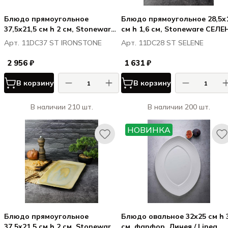
Блюдо прямоугольное
Блюдо прямоугольное 28,5x
37,5x21,5 см h 2 см, Stoneware
см h 1,6 см, Stoneware СЕЛЕН
АЙРОНСТОУН / IRONSTONE
SELENE
Арт. 11DC37 ST IRONSTONE
Арт. 11DC28 ST SELENE
2 956 ₽
1 631 ₽
В корзину
В корзину
В наличии 210 шт.
В наличии 200 шт.
НОВИНКА
Блюдо прямоугольное
Блюдо овальное 32x25 см h 
37,5x21,5 см h 2 см, Stoneware
см, фарфор, Линея / Linea