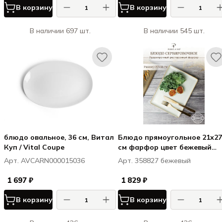
В корзину
В корзину
В наличии 697 шт.
В наличии 545 шт.
блюдо овальное, 36 см, Витал
Блюдо прямоугольное 21х27
Куп / Vital Coupe
см фарфор цвет бежевый
Seasons
Арт. AVCARN000015036
Арт. 358827 бежевый
1 697 ₽
1 829 ₽
В корзину
В корзину