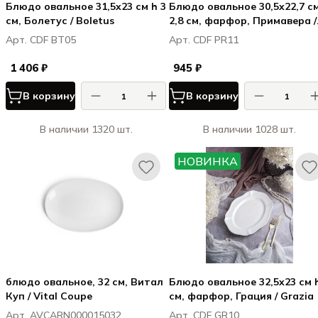
Блюдо овальное 31,5x23 см h 3
Блюдо овальное 30,5x22,7 с
см, Болетус / Boletus
2,8 см, фарфор, Примавера /
Primavera
Арт. CDF BT05
Арт. CDF PR11
1 406 ₽
945 ₽
В корзину
В корзину
В наличии 1320 шт.
В наличии 1028 шт.
НОВИНКА
блюдо овальное, 32 см, Витал
Блюдо овальное 32,5x23 см 
Куп / Vital Coupe
см, фарфор, Грация / Grazia
Арт. AVCARN000015032
Арт. CDF GR10