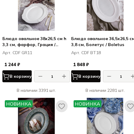
Блюдо овальное 38x26,5 см h
Блюдо овальное 36,5x26,5 с
3,3 см, фарфор, Грация /
3,8 см, Болетус / Boletus
Grazia
Арт. CDF GR11
Арт. CDF BT18
1 244 ₽
1 848 ₽
В корзину
В корзину
В наличии 3391 шт.
В наличии 2281 шт.
НОВИНКА
НОВИНКА