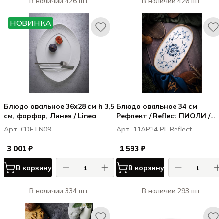
В наличии 426 шт.
В наличии 426 шт.
НОВИНКА
Блюдо овальное 36x28 см h 3,5
Блюдо овальное 34 см
см, фарфор, Линея / Linea
Рефлект / Reflect ПИОЛИ /
PIOLI
Арт. CDF LN09
Арт. 11AP34 PL Reflect
3 001 ₽
1 593 ₽
В корзину
В корзину
В наличии 334 шт.
В наличии 293 шт.