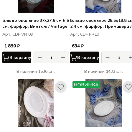
Блюдо овальное 37x27,6 см h 5
Блюдо овальное 25,5x18,8 с
см, фарфор, Винтаж / Vintage
2,4 см, фарфор, Примавера /
Primavera
Арт. CDF VN 09
Арт. CDF PR10
1 890 ₽
634 ₽
В корзину
В корзину
В наличии 1536 шт.
В наличии 1433 шт.
НОВИНКА