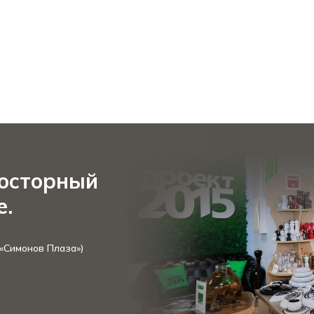
росторный
е.
 «Симонов Плаза»)