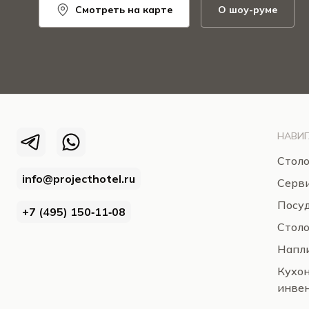
Смотреть на карте
О шоу-руме
НАВИГ
Столо
info@projecthotel.ru
Серв
Посуд
+7 (495) 150‑11‑08
Стол
Напли
Кухо
инве