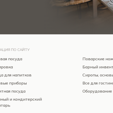
АЦИЯ ПО САЙТУ
вая посуда
Поварские но
ировка
Барный инвен
а для напитков
Сиропы, основ
овые приборы
Все для гости
тная посуда
Оборудование
нный и кондитерский
нтарь