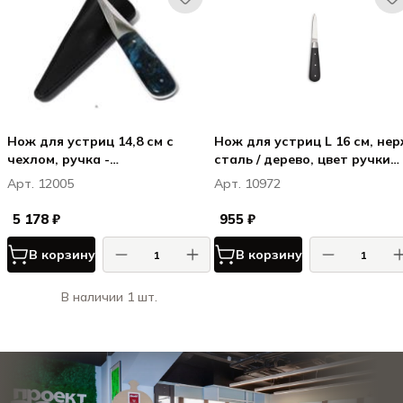
Нож для устриц 14,8 см с
Нож для устриц L 16 см, нер
чехлом, ручка -
сталь / дерево, цвет ручки
стабилизированное дерево,
черный
Арт. 12005
Арт. 10972
цвет синий, Utset
5 178 ₽
955 ₽
В корзину
В корзину
В наличии 1 шт.