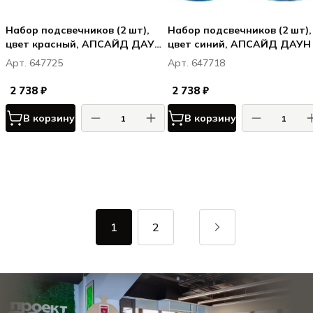
Набор подсвечников (2 шт),
Набор подсвечников (2 шт),
цвет красный, АПСАЙД ДАУН
цвет синий, АПСАЙД ДАУН 
/ UPSIDE DOWN CERISE
UPSIDE DOWN BLEU
Арт. 647725
Арт. 647718
HIRONDELLE
2 738 ₽
2 738 ₽
В корзину
В корзину
1
2