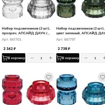
Набор подсвечников (2 шт),
Набор подсвечников (2 шт),
прозрач. АПСАЙД ДАУН /
цвет зеленый, АПСАЙД ДА
UPSIDE DOWN TRANSPARENT
/ UPSIDE DOWN VERT OLIVE
Арт. 647701
Арт. 647797
2 342 ₽
2 738 ₽
В корзину
В корзину