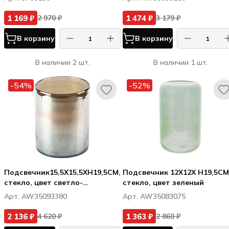
1 169 ₽
1 474 ₽
2 970 ₽
3 179 ₽
В корзину
В корзину
В наличии 2 шт.
В наличии 1 шт.
-54%
-52%
Подсвечник15,5X15,5XH19,5CM,
Подсвечник 12X12X H19,5CM
стекло, цвет светло-
стекло, цвет зеленый
коричневый
Арт. AW35093380
Арт. AW35083075
2 136 ₽
1 363 ₽
4 620 ₽
2 860 ₽