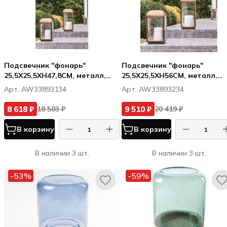
Подсвечник "фонарь"
Подсвечник "фонарь"
25,5X25,5XH47,8CM, металл,
25,5X25,5XH56CM, металл,
цвет "латунь"
цвет "латунь"
Арт. AW33893134
Арт. AW33893234
8 618 ₽
9 510 ₽
18 503 ₽
20 419 ₽
В корзину
В корзину
В наличии 3 шт.
В наличии 3 шт.
-53%
-59%