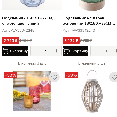
Подсвечник 15X15XH22CM,
Подсвечник на дерев.
стекло, цвет синий
основании 18X18 XH25CM,
стекло, цвет зеленый
Арт. AW33342145
Арт. AW33342240
2 213 ₽
3 132 ₽
4 730 ₽
7 700 ₽
В корзину
В корзину
В наличии 3 шт.
В наличии 3 шт.
-58%
-59%