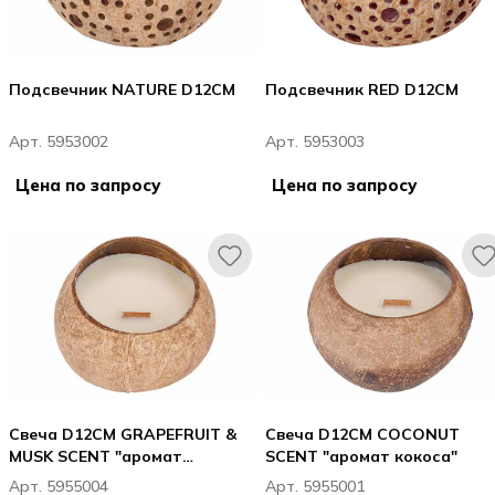
Подсвечник NATURE D12CM
Подсвечник RED D12CM
Арт. 5953002
Арт. 5953003
Цена по запросу
Цена по запросу
Свеча D12CM GRAPEFRUIT &
Свеча D12CM COCONUT
MUSK SCENT "аромат
SCENT "аромат кокоса"
грейпфрута и мускуса"
Арт. 5955004
Арт. 5955001