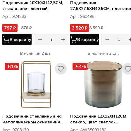
Подсвечник 10X10XH12,5CM,
Подсвечник
стекло, цвет желтый
27,5X27,5XH40,5CM, плетено
дерево
Арт. 924283
Арт. 960498
797 ₽
3 520 ₽
1 876 ₽
8 590 ₽
В корзину
В корзину
В наличии 2 шт.
В наличии 2 шт.
-61%
-54%
Подсвечник стеклянный на
Подсвечник 12X12XH12CM,
металлическом основании
стекло, цвет светло-
золотого цвета, 13X10XH19CM
коричневый
Арт. 9708130
Арт. AW35093180