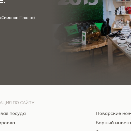
е.
 «Симонов Плаза»)
АЦИЯ ПО САЙТУ
вая посуда
Поварские но
ировка
Барный инвен