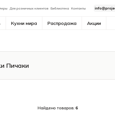
info@proje
леры
Для розничных клиентов
Библиотека
Контакты
ь
Кухни мира
Распродажа
Акции
жи Пичаки
Найдено товаров:
6