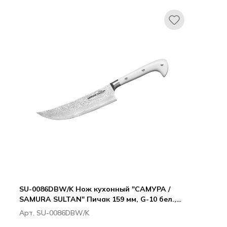
Все для гостиниц
Оборудование
SU-0086DBW/K Нож кухонный "САМУРА /
SAMURA SULTAN" Пичак 159 мм, G-10 бел.,
дамаск 67 слоев
Арт. SU-0086DBW/K