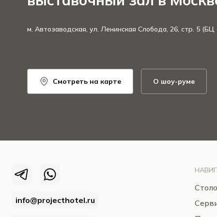
выставочный зал в Москв
м. Автозаводская, ул. Ленинская Слобода, 26, стр. 5 (БЦ
Смотреть на карте
О шоу-руме
НАВИГ
Столо
info@projecthotel.ru
Серв