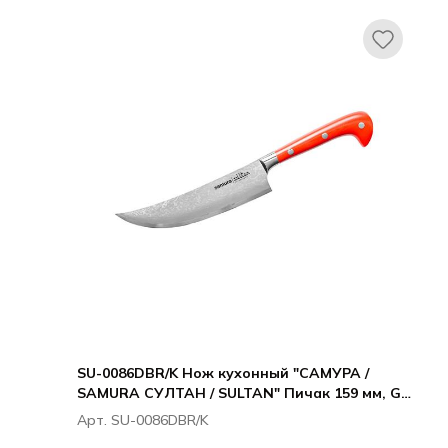
SU-0086DBR/K Нож кухонный "САМУРА /
SAMURA СУЛТАН / SULTAN" Пичак 159 мм, G-
10 красн., дамаск 67 слоев
Арт. SU-0086DBR/K