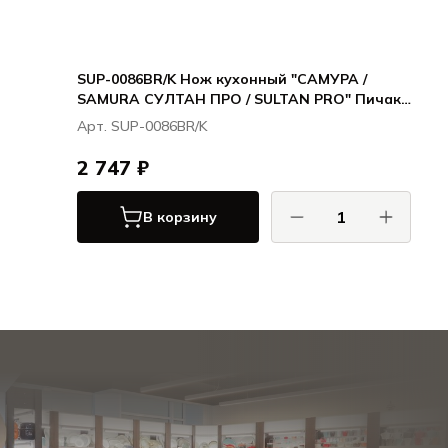
SUP-0086BR/K Нож кухонный "САМУРА /
SAMURA СУЛТАН ПРО / SULTAN PRO" Пичак
161 мм, ТЭП красный, AUS-8 с галт.
Арт. SUP-0086BR/K
2 747 ₽
В корзину
САМУРА / SAMURA
СУЛТАН ПРО / SULTAN PRO