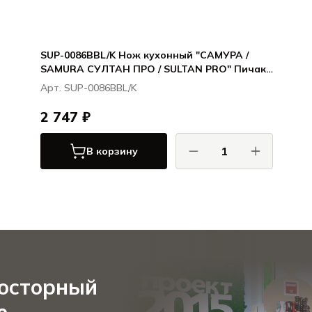
SUP-0086BBL/K Нож кухонный "САМУРА /
SAMURA СУЛТАН ПРО / SULTAN PRO" Пичак
161 мм, ТЭП синий, AUS-8 с галт.
Арт. SUP-0086BBL/K
2 747 ₽
В корзину
САМУРА / SAMURA
СУЛТАН ПРО / SULTAN PRO
росторный