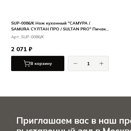
SUP-0086/K Нож кухонный "САМУРА /
SAMURA СУЛТАН ПРО / SULTAN PRO" Пичак
161 мм, ТЭП, AUS-8
Арт. SUP-0086/K
2 071 ₽
В корзину
САМУРА / SAMURA
СУЛТАН ПРО / SULTAN PRO
Приглашаем вас в наш п