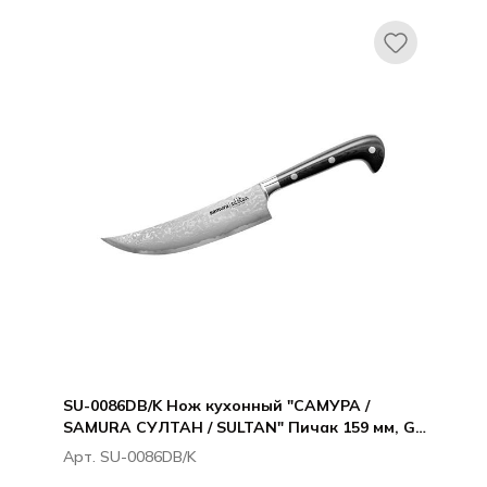
SU-0086DB/K Нож кухонный "САМУРА /
SAMURA СУЛТАН / SULTAN" Пичак 159 мм, G-
10, дамаск 67 слоев
Арт. SU-0086DB/K