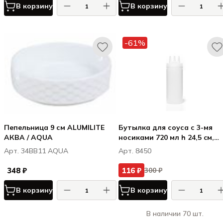
В корзину
В корзину
-61%
Пепельница 9 см ALUMILITE
Бутылка для соуса с 3-мя
АКВА / AQUA
носиками 720 мл h 24,5 cм,
полипропилен, цвет белый
Арт. 34BB11 AQUA
Арт. 8450
348 ₽
116 ₽
300 ₽
В корзину
В корзину
В наличии 70 шт.