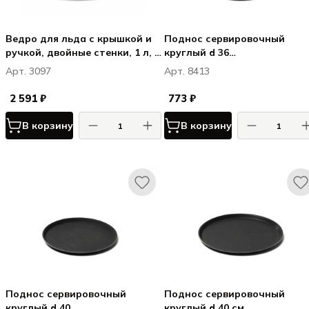
Ведро для льда с крышкой и
Поднос сервировочный
ручкой, двойные стенки, 1 л, d
круглый d 36
12 см h 13,5 см, нерж. сталь
см,стекловолокно,цвет
Арт. 3097
Арт. 8413
черный
2 591 ₽
773 ₽
В корзину
В корзину
Поднос сервировочный
Поднос сервировочный
круглый d 40
круглый d 40 см,