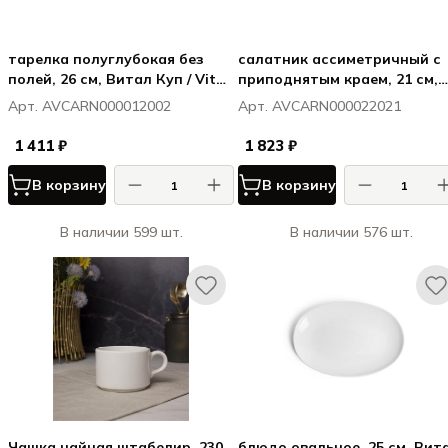
тарелка полуглубокая без
салатник ассиметричный с
полей, 26 см, Витал Куп / Vital
приподнятым краем, 21 см,
Coupe
Витал Куп / Vital Coupe
Арт. AVCARN000012002
Арт. AVCARN000022021
1 411 ₽
1 823 ₽
В корзину
В корзину
В наличии 599 шт.
В наличии 576 шт.
Чашка чайная штабелир. 230
блюдо овальное, 25 см, Вит