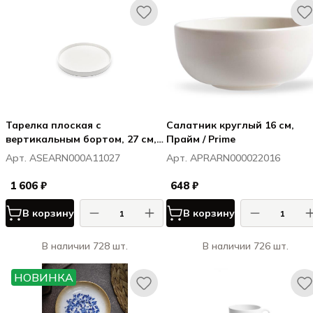
Тарелка плоская с
Салатник круглый 16 см,
вертикальным бортом, 27 см,
Прайм / Prime
h борта 2,5см, штабелир.,
Арт. ASEARN000A11027
Арт. APRARN000022016
Сэлас / Selas
1 606 ₽
648 ₽
В корзину
В корзину
В наличии 728 шт.
В наличии 726 шт.
НОВИНКА