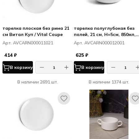
тарелка плоская без рима 21
тарелка полуглубокая без
см Витал Куп / Vital Coupe
полей, 21 см, H=5см, 850мл,
Витал Куп / Vital Coupe
Арт. AVCARN000011021
Арт. AVCARN000012001
414 ₽
625 ₽
В корзину
В корзину
В наличии 2691 шт.
В наличии 1374 шт.