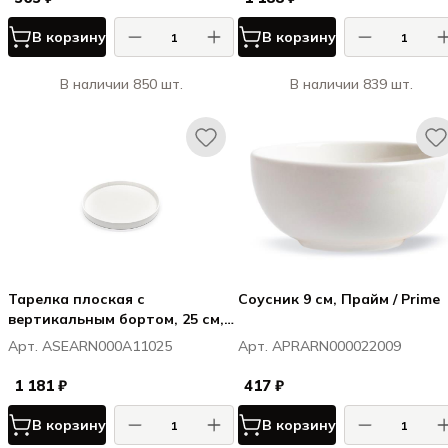
В корзину
В корзину
В наличии 850 шт.
В наличии 839 шт.
Тарелка плоская с
Соусник 9 см, Прайм / Prime
вертикальным бортом, 25 см,
h борта 2,5 см, штабелир.,
Арт. ASEARN000A11025
Арт. APRARN000022009
Сэлас / Selas
1 181 ₽
417 ₽
В корзину
В корзину