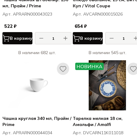
мл, Прайм / Prime
Куп / Vital Coupe
Арт. APRARN000043023
Арт. AVCARN000015026
522 ₽
654 ₽
В корзину
В корзину
В наличии 682 шт.
В наличии 545 шт.
НОВИНКА
Чашка круглая 340 мл, Прайм /
Тарелка мелкая 18 см,
Prime
Амальфи / Amalfi
Арт. APRARN000044034
Арт. DVCARN11K011018