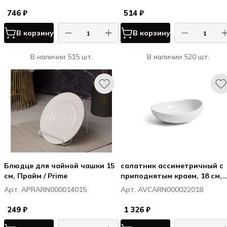
746 ₽
514 ₽
В корзину
В корзину
В наличии 515 шт.
В наличии 520 шт.
Блюдце для чайной чашки 15
салатник ассиметричный с
см, Прайм / Prime
приподнятым краем, 18 см,
Витал Куп / Vital Coupe
Арт. APRARN000014015
Арт. AVCARN000022018
249 ₽
1 326 ₽