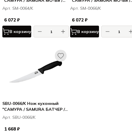
"САМУРА / SAMURA МО-Ви /
"САМУРА / SAMURA МО-Ви /
MO-V" малый мясницкий 155
MO-V" мясницкий 192 мм, G-
Арт. SM-0064/K
Арт. SM-0066/K
мм, G-10
6 072 ₽
6 072 ₽
В корзину
В корзину
SBU-0066/K Нож кухонный
"САМУРА / SAMURA БАТЧЕР /
BUTCHER" мясницкий 195 мм,
Арт. SBU-0066/K
ТЭП, AUS-8
1 668 ₽