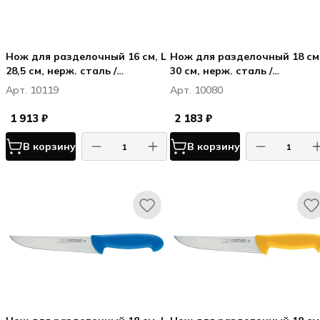
Нож для разделочный 16 см, L
Нож для разделочный 18 см, L
28,5 см, нерж. сталь /
30 см, нерж. сталь /
полипропилен, цвет ручки
полипропилен, цвет ручки
Арт. 10119
Арт. 10080
желтый, Карбон / Carbon
черный, Карбон / Carbon
1 913 ₽
2 183 ₽
В корзину
В корзину