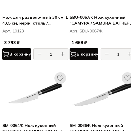
Нож для разделочный 30 см, L
SBU-0067/K Нож кухонный
43,5 см, нерж. сталь /
"САМУРА / SAMURA БАТЧЕР 
полипропилен, цвет ручки
BUTCHER" жиловочный 173
Арт. 10123
Арт. SBU-0067/K
желтый, Карбон / Carbon
мм, ТЭП, AUS-8
3 793 ₽
1 668 ₽
В корзину
В корзину
SM-0064/K Нож кухонный
SM-0066/K Нож кухонный