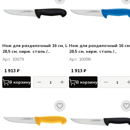
Нож для разделочный 16 см, L
Нож для разделочный 16 см, L
28,5 см, нерж. сталь /
28,5 см, нерж. сталь /
полипропилен, цвет ручки
полипропилен, цвет ручки
Арт. 10079
Арт. 10098
черный, Карбон / Carbon
cиний, Карбон / Carbon
1 913 ₽
1 913 ₽
В корзину
В корзину