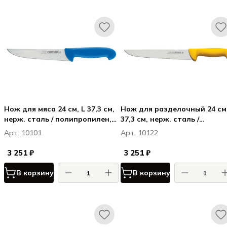
Нож для мяса 24 см, L 37,3 см,
Нож для разделочный 24 см,
нерж. сталь / полипропилен,
37,3 см, нерж. сталь /
цвет ручки cиний, Карбон /
полипропилен, цвет ручки
Арт. 10101
Арт. 10122
Carbon
желтый, Карбон / Carbon
3 251 ₽
3 251 ₽
В корзину
В корзину