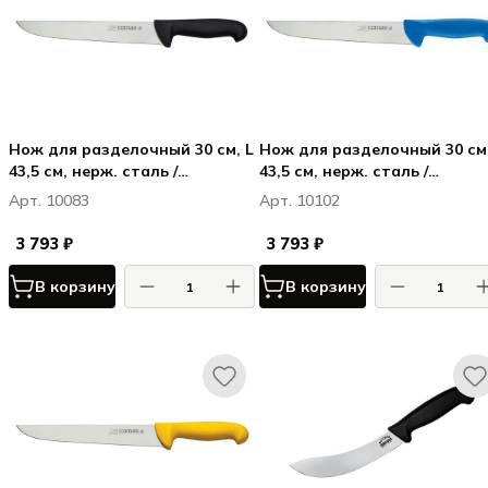
Нож для разделочный 30 см, L
Нож для разделочный 30 см,
43,5 см, нерж. сталь /
43,5 см, нерж. сталь /
полипропилен, цвет ручки
полипропилен, цвет ручки
Арт. 10083
Арт. 10102
черный, Карбон / Carbon
синий, Карбон / Carbon
3 793 ₽
3 793 ₽
В корзину
В корзину