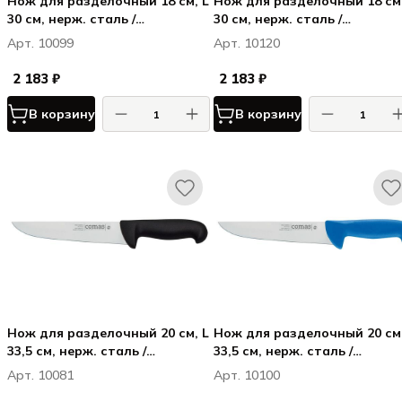
Нож для разделочный 18 см, L
Нож для разделочный 18 см,
30 см, нерж. сталь /
30 см, нерж. сталь /
полипропилен, цвет ручки
полипропилен, цвет ручки
Арт. 10099
Арт. 10120
синий, Карбон / Carbon
желтый, Карбон / Carbon
2 183 ₽
2 183 ₽
В корзину
В корзину
Нож для разделочный 20 см, L
Нож для разделочный 20 см,
33,5 см, нерж. сталь /
33,5 см, нерж. сталь /
полипропилен, цвет ручки
полипропилен, цвет ручки
Арт. 10081
Арт. 10100
черный, Карбон / Carbon
синий, Карбон / Carbon