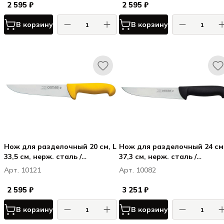
2 595 ₽
2 595 ₽
В корзину
В корзину
Нож для разделочный 20 см, L
Нож для разделочный 24 см, L
33,5 см, нерж. сталь /
37,3 см, нерж. сталь /
полипропилен, цвет ручки
полипропилен, цвет ручки
Арт. 10121
Арт. 10082
желтый, Карбон / Carbon
черный, Карбон / Carbon
2 595 ₽
3 251 ₽
В корзину
В корзину