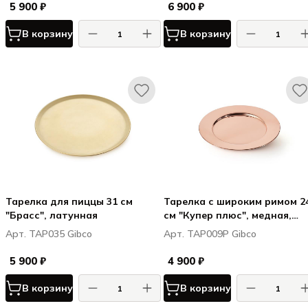
5 900 ₽
6 900 ₽
В корзину
В корзину
Тарелка для пиццы 31 см
Тарелка с широким римом 2
"Брасс", латунная
см "Купер плюс", медная,
полированная
Арт. TAP035 Gibco
Арт. TAP009P Gibco
5 900 ₽
4 900 ₽
В корзину
В корзину