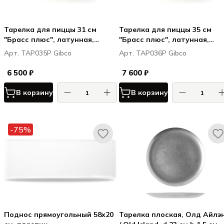
Тарелка для пиццы 31 см
Тарелка для пиццы 35 см
"Брасс плюс", латунная,
"Брасс плюс", латунная,
полированная
полированная
Арт. TAP035P Gibco
Арт. TAP036P Gibco
6 500 ₽
7 600 ₽
В корзину
В корзину
-75%
Поднос прямоугольный 58x20
Тарелка плоская, Олд Айлэ