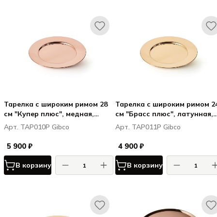
Тарелка с широким римом 28
Тарелка с широким римом 2
см "Купер плюс", медная,
см "Брасс плюс", латунная,
полированная
полированная
Арт. TAP010P Gibco
Арт. TAP011P Gibco
5 900 ₽
4 900 ₽
В корзину
В корзину