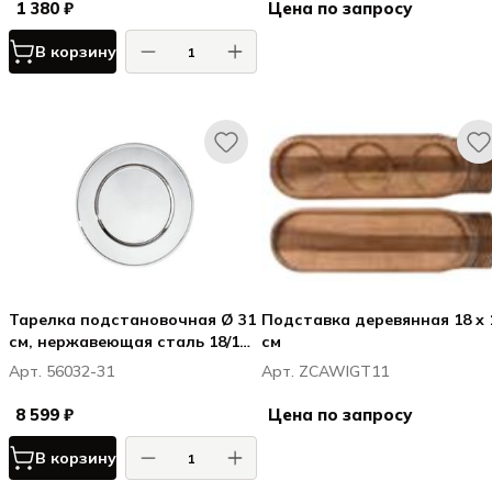
1 380 ₽
Цена по запросу
В корзину
Тарелка подстановочная Ø 31
Подставка деревянная 18 х 
см, нержавеющая сталь 18/10,
см
серия Elite, Самбоне /
Арт. 56032-31
Арт. ZCAWIGT11
Sambonet
8 599 ₽
Цена по запросу
В корзину