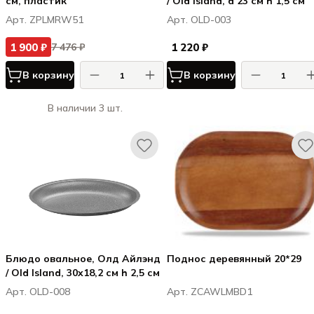
см, пластик
/ Old Island, d 23 см h 1,5 см
Арт. ZPLMRW51
Арт. OLD-003
1 900 ₽
1 220 ₽
7 476 ₽
В корзину
В корзину
В наличии 3 шт.
Блюдо овальное, Олд Айлэнд
Поднос деревянный 20*29
/ Old Island, 30x18,2 см h 2,5 см
Арт. OLD-008
Арт. ZCAWLMBD1