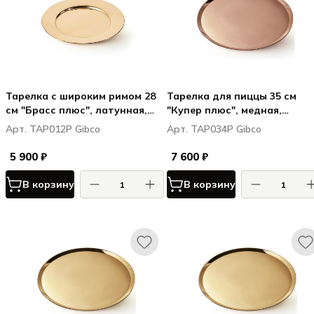
Тарелка с широким римом 28
Тарелка для пиццы 35 см
см "Брасс плюс", латунная,
"Купер плюс", медная,
полированная
полированная
Арт. TAP012P Gibco
Арт. TAP034P Gibco
5 900 ₽
7 600 ₽
В корзину
В корзину