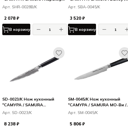
Harakiri" совр. универсальный
Bamboo" для нарезки 200мм
Арт. SHR-0028B/K
Арт. SBA-0045/K
146мм, кор.-стойк. сталь, ABS
AUS-8
пластик
2 078 ₽
3 520 ₽
В корзину
В корзину
SD-0023/K Нож кухонный
SM-0045/K Нож кухонный
"САМУРА / SAMURA
"САМУРА / SAMURA МО-Ви /
ДАМАСКУС / DAMASCUS"
MO-V" для нарезки 230 мм, G
Арт. SD-0023/K
Арт. SM-0045/K
универсальный 150 мм, G-10,
10
дамаск 67 слоев
8 238 ₽
5 806 ₽