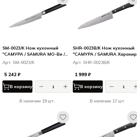
SM-0023/K Нож кухонный
SHR-0023B/K Нож кухонный
"САМУРА / SAMURA МО-Ви /
"САМУРА / SAMURA Харакири
MO-V" универсальный 150 мм,
Harakiri" универсальный 150
Арт. SM-0023/K
Арт. SHR-0023B/K
G-10
мм, корроз.-стойкая сталь,
ABS пластик
5 242 ₽
1 999 ₽
В корзину
В корзину
В наличии 19 шт.
В наличии 17 шт.