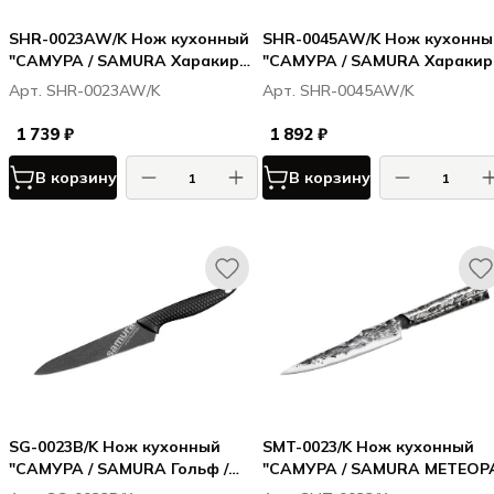
SHR-0023AW/K Нож кухонный
SHR-0045AW/K Нож кухонны
"САМУРА / SAMURA Харакири /
"САМУРА / SAMURA Харакири
Harakiri" универсальный 150
Harakiri" для нарезки 196 мм
Арт. SHR-0023AW/K
Арт. SHR-0045AW/K
мм, корроз.-стойкая сталь,
корроз.-стойкая сталь,белы
белый акрил
акрил
1 739 ₽
1 892 ₽
В корзину
В корзину
SG-0023B/K Нож кухонный
SMT-0023/K Нож кухонный
"САМУРА / SAMURA Гольф /
"САМУРА / SAMURA МЕТЕОРА
Golf Stonewash"
METEORA" универсальный 1