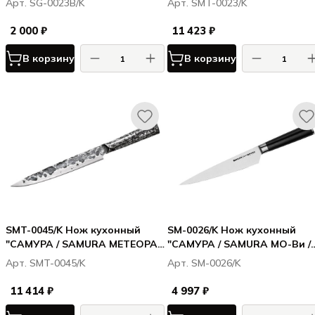
Арт. SG-0023B/K
Арт. SMT-0023/K
универсальный 158 мм, AUS-8
мм, VG-10, 5 слоёв
2 000 ₽
11 423 ₽
В корзину
В корзину
SMT-0045/K Нож кухонный
SM-0026/K Нож кухонный
"САМУРА / SAMURA МЕТЕОРА /
"САМУРА / SAMURA МО-Ви /
METEORA" для нарезки,
MO-V" универсальный 192 м
Арт. SMT-0045/K
Арт. SM-0026/K
слайсер 206 мм,VG-10, 5 слоёв
G-10
11 414 ₽
4 997 ₽