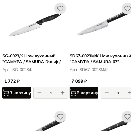
SG-0023/K Нож кухонный
SD67-0023M/K Нож кухонный
"САМУРА / SAMURA Гольф /
"САМУРА / SAMURA 67"
Golf" универсальный 158 мм,
универсальный 150 мм,
Арт. SG-0023/K
Арт. SD67-0023M/K
AUS-8
дамаск 67 слоев, микарта
1 772 ₽
7 099 ₽
В корзину
В корзину