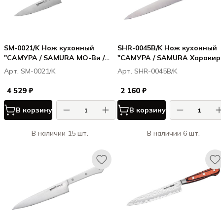
SM-0021/K Нож кухонный
SHR-0045B/K Нож кухонный
"САМУРА / SAMURA МО-Ви /
"САМУРА / SAMURA Харакири
MO-V" универсальный 125 мм,
Harakiri" для нарезки 196 мм
Арт. SM-0021/K
Арт. SHR-0045B/K
G-10
корроз.-стойкая сталь, ABS
пластик
4 529 ₽
2 160 ₽
В корзину
В корзину
В наличии 15 шт.
В наличии 6 шт.