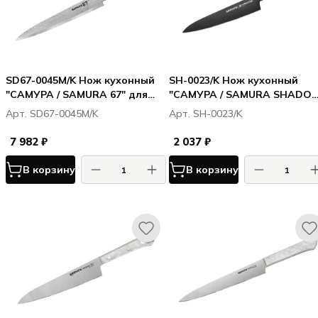
SD67-0045M/K Нож кухонный
SH-0023/K Нож кухонный
"САМУРА / SAMURA 67" для
"САМУРА / SAMURA SHADO
нарезки 195 мм, дамаск 67
универсальный с покр. Black
Арт. SD67-0045M/K
Арт. SH-0023/K
слоев, микарта
coating 150мм, AUS-8, ABS
пластик
7 982 ₽
2 037 ₽
В корзину
В корзину