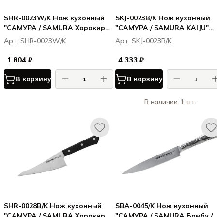
SHR-0023W/K Нож кухонный
SKJ-0023B/K Нож кухонный
"САМУРА / SAMURA Харакири /
"САМУРА / SAMURA KAIJU"
Harakiri" универсальный 150
универсальный 150 мм, AUS-
Арт. SHR-0023W/K
Арт. SKJ-0023B/K
мм, корроз.-стойкая сталь,
дерево, с больстером
ABS пластик
1 804 ₽
4 333 ₽
В корзину
В корзину
В наличии 1 шт.
SHR-0028B/K Нож кухонный
SBA-0045/K Нож кухонный
"САМУРА / SAMURA Харакири /
"САМУРА / SAMURA Бамбу /