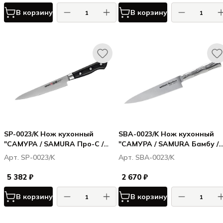
В корзину
В корзину
SP-0023/K Нож кухонный
SBA-0023/K Нож кухонный
"САМУРА / SAMURA Про-С /
"САМУРА / SAMURA Бамбу /
Pro-S" универсальный 145 мм,
Bamboo" универсальный
Арт. SP-0023/K
Арт. SBA-0023/K
G-10
150мм, AUS-8
5 382 ₽
2 670 ₽
В корзину
В корзину