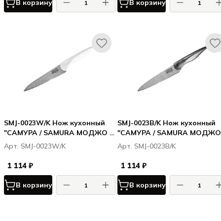
В корзину
В корзину
SMJ-0023W/K Нож кухонный
SMJ-0023B/K Нож кухонный
"САМУРА / SAMURA МОДЖО /
"САМУРА / SAMURA МОДЖО 
MOJO"универсальный 148 мм,
MOJO"универсальный 148 мм
Арт. SMJ-0023W/K
Арт. SMJ-0023B/K
корроз.-стойкая сталь,
корроз.-стойкая сталь,
полипропилен бел.
полипропилен чёрн
1 114 ₽
1 114 ₽
В корзину
В корзину