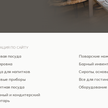
АЦИЯ ПО САЙТУ
вая посуда
Поварские но
ировка
Барный инвен
а для напитков
Сиропы, основ
овые приборы
Все для гости
тная посуда
Оборудование
нный и кондитерский
нтарь