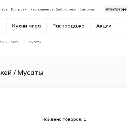
info@proje
леры
Для розничных клиентов
Библиотека
Контакты
ь
Кухни мира
Распродажа
Акции
очки ножей
Мусаты
жей / Мусаты
Найдено товаров:
1