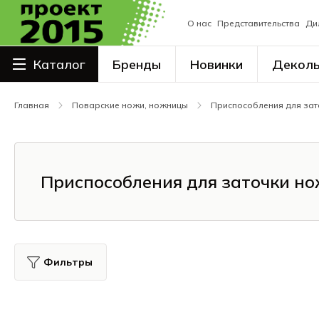
О нас
Представительства
Ди
Каталог
Бренды
Новинки
Декол
Столовая посуда
Главная
Поварские ножи, ножницы
Приспособления для зат
Сервировка
Посуда для напитков
Столовые приборы
Приспособления для заточки но
Наплитная посуда
Кухонный и кондитерский
инвентарь
Поварские ножи, ножницы
Фильтры
Барный инвентарь
Сиропы, основы, напитки