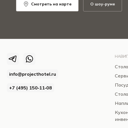
Смотреть на карте
О шоу-руме
НАВИГ
Столо
info@projecthotel.ru
Серв
Посуд
+7 (495) 150‑11‑08
Стол
Напли
Кухо
инве