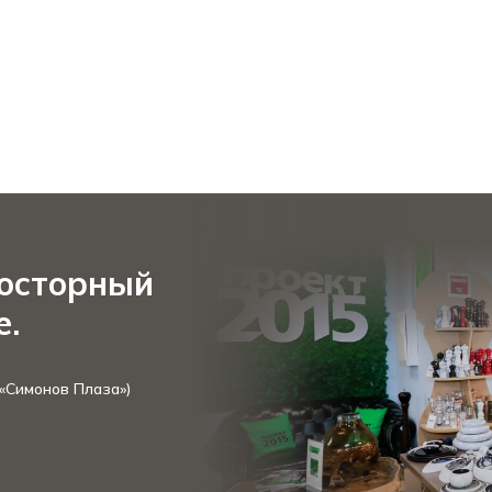
росторный
е.
 «Симонов Плаза»)