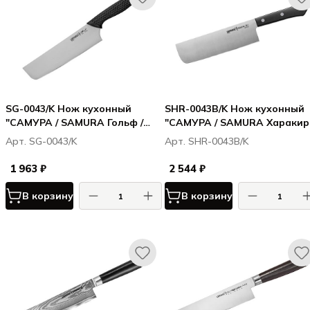
SG-0043/K Нож кухонный
SHR-0043B/K Нож кухонный
"САМУРА / SAMURA Гольф /
"САМУРА / SAMURA Харакири
Golf" Накири 167 мм, AUS-8
Harakiri" накири 170 мм,
Арт. SG-0043/K
Арт. SHR-0043B/K
корроз.-стойкая сталь, ABS
пластик
1 963 ₽
2 544 ₽
В корзину
В корзину