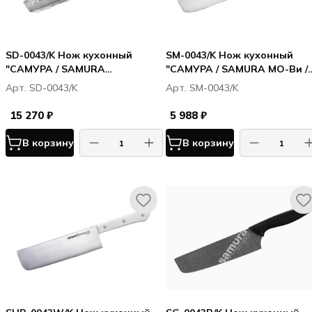
SD-0043/K Нож кухонный
SM-0043/K Нож кухонный
"САМУРА / SAMURA
"САМУРА / SAMURA МО-Ви /
ДАМАСКУС / DAMASCUS"
MO-V" накири 167 мм, G-10
Арт. SD-0043/K
Арт. SM-0043/K
накири 167 мм, G-10, дамаск
67 слоев
15 270 ₽
5 988 ₽
В корзину
В корзину