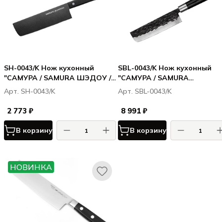
SH-0043/K Нож кухонный
SBL-0043/K Нож кухонный
"САМУРА / SAMURA ШЭДОУ /
"САМУРА / SAMURA
SHADOW" накири с
БЛЭКСМИТ / BLACKSMITH"
Арт. SH-0043/K
Арт. SBL-0043/K
покрытием Black-coating 170
накири 168 мм, AUS-8,
мм, AUS-8, ABS пластик
микарта
2 773 ₽
8 991 ₽
В корзину
В корзину
НОВИНКА