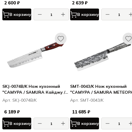
ABS пластик
ABS пластик
2 600 ₽
2 639 ₽
В корзину
В корзину
SKJ-0074B/K Нож кухонный
SMT-0043/K Нож кухонный
"САМУРА / SAMURA Кайджу /
"САМУРА / SAMURA МЕТЕОРА
Kaiju" Накири 167 мм, AUS-8,
METEORA" накири 173 мм,VG
Арт. SKJ-0074B/K
Арт. SMT-0043/K
дерево, с больстером
10, 5 слоёв
6 189 ₽
11 685 ₽
В корзину
В корзину