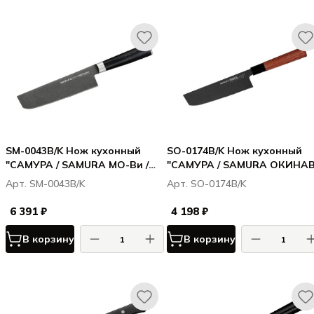
SM-0043B/K Нож кухонный
SO-0174B/K Нож кухонный
"САМУРА / SAMURA МО-Ви /
"САМУРА / SAMURA ОКИНА
MO-V Stonewash" накири 167
/ OKINAWA" Накири 172 мм,
Арт. SM-0043B/K
Арт. SO-0174B/K
мм, G-10
AUS-8 с галт., палисандр
6 391 ₽
4 198 ₽
В корзину
В корзину