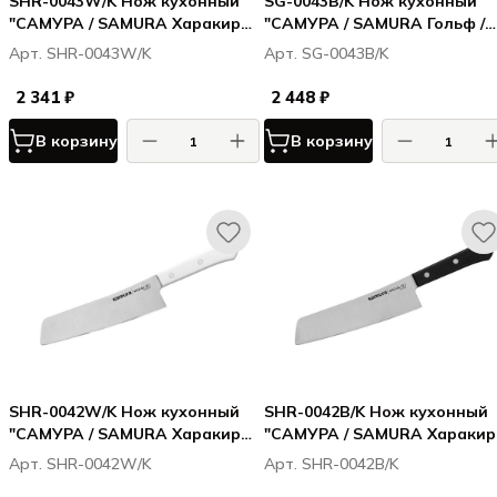
SHR-0043W/K Нож кухонный
SG-0043B/K Нож кухонный
"САМУРА / SAMURA Харакири /
"САМУРА / SAMURA Гольф /
Harakiri" накири 170 мм,
Golf Stonewash" Накири 167
Арт. SHR-0043W/K
Арт. SG-0043B/K
корроз.-стойкая сталь, ABS
мм, AUS-8
пластик
2 341 ₽
2 448 ₽
В корзину
В корзину
SHR-0042W/K Нож кухонный
SHR-0042B/K Нож кухонный
"САМУРА / SAMURA Харакири /
"САМУРА / SAMURA Харакири
Harakiri" соврем. накири 174
Harakiri" соврем. накири 174
Арт. SHR-0042W/K
Арт. SHR-0042B/K
мм, корроз.-стойкая сталь,
мм, корроз.-стойкая сталь,