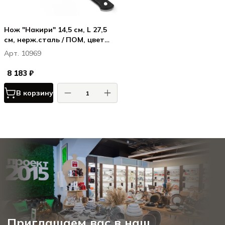
Нож "Накири" 14,5 см, L 27,5
см, нерж.сталь / ПОМ, цвет
ручки черный
Арт. 10969
8 183 ₽
В корзину
Приглашаем вас в наш