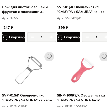
Нож для чистки овощей и
SVP-01J/K Овощечистка
фруктов с плавающим
"САМУРА / SAMURA" из нерж
лезвием L 21 см, нерж. сталь
стали, лезвие зубчатое
Арт. 3455
Арт. SVP-01J/K
"julienne" д/ нарезки соломк
247 ₽
899 ₽
В корзину
В корзину
SVP-01S/K Овощечистка
SINP-100RS/K Овощечистка
"САМУРА / SAMURA" из нерж.
"САМУРА / SAMURA Inca"
стали, лезвие с серрейтором
(розовая), циркониевая
Арт. SVP-01S/K
Арт. SINP-100RS/K