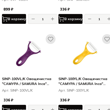
керамика
899 ₽
336 ₽
В корзину
В корзину
SINP-100VL/K Овощечистка
SINP-100YL/K Овощечистка
"САМУРА / SAMURA Inca"
"САМУРА / SAMURA Inca"
(фиолетовая), циркониевая
(желтая), циркониевая
Арт. SINP-100VL/K
Арт. SINP-100YL/K
керамика
керамика
336 ₽
336 ₽
В корзину
В корзину