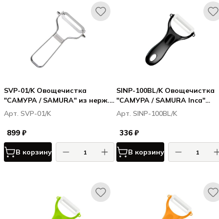
SVP-01/K Овощечистка
SINP-100BL/K Овощечистка
"САМУРА / SAMURA" из нерж.
"САМУРА / SAMURA Inca"
стали, лезвие прямое
(чёрная), циркониевая
Арт. SVP-01/K
Арт. SINP-100BL/K
керамика
899 ₽
336 ₽
В корзину
В корзину