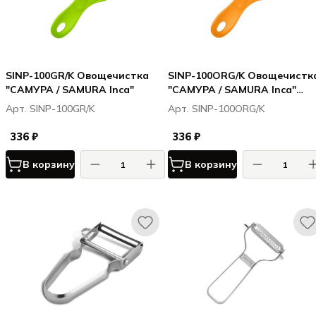
SINP-100GR/K Овощечистка
SINP-100ORG/K Овощечистк
"САМУРА / SAMURA Inca"
"САМУРА / SAMURA Inca"
(оранжевая), циркониевая
Арт. SINP-100GR/K
Арт. SINP-100ORG/K
керамика
336 ₽
336 ₽
В корзину
В корзину