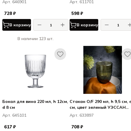
Арт. 646901
Арт. 611701
728 ₽
598 ₽
В корзину
В корзину
В наличии 123 шт.
Бокал для вина 220 мл, h 12см,
Стакан O/F 290 мл, h 9,5 см, 
d 8 см
см, цвет зеленый УЭССАН
(ЦВЕТНОЕ СТЕКЛО) /
Арт. 645101
Арт. 633897
OUESSANT OLIVE
617 ₽
708 ₽