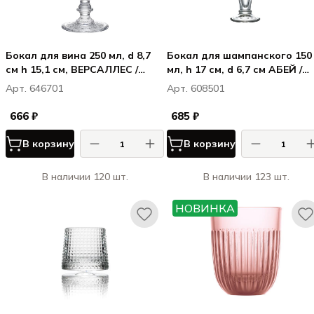
Бокал для вина 250 мл, d 8,7
Бокал для шампанского 150
см h 15,1 см, ВЕРСАЛЛЕС /
мл, h 17 см, d 6,7 см АБЕЙ /
VERSAILLES
ABEILLE
Арт. 646701
Арт. 608501
666 ₽
685 ₽
В корзину
В корзину
В наличии 120 шт.
В наличии 123 шт.
НОВИНКА