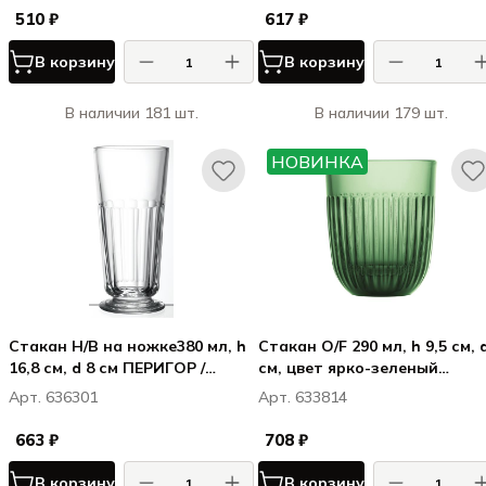
510 ₽
617 ₽
В корзину
В корзину
В наличии 181 шт.
В наличии 179 шт.
НОВИНКА
Стакан H/B на ножке380 мл, h
Стакан O/F 290 мл, h 9,5 см, 
16,8 см, d 8 см ПЕРИГОР /
см, цвет ярко-зеленый
PERIGORD
УЭССАН (ЦВЕТНОЕ СТЕКЛО)
Арт. 636301
Арт. 633814
OUESSANT GREEN
663 ₽
708 ₽
В корзину
В корзину