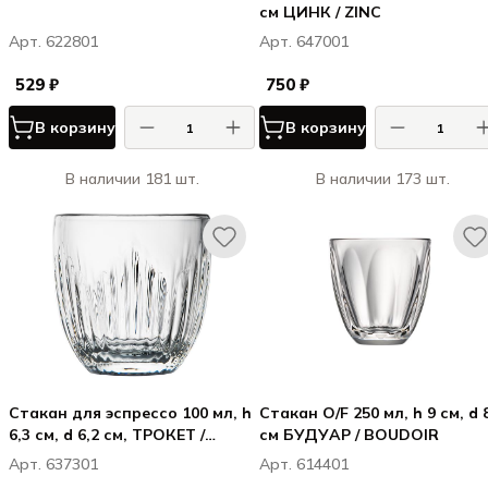
см ЦИНК / ZINC
Арт. 622801
Арт. 647001
529 ₽
750 ₽
В корзину
В корзину
В наличии 181 шт.
В наличии 173 шт.
Стакан для эспрессо 100 мл, h
Стакан O/F 250 мл, h 9 см, d 
6,3 см, d 6,2 см, ТРОКЕТ /
см БУДУАР / BOUDOIR
TROQUET TJO
Арт. 637301
Арт. 614401