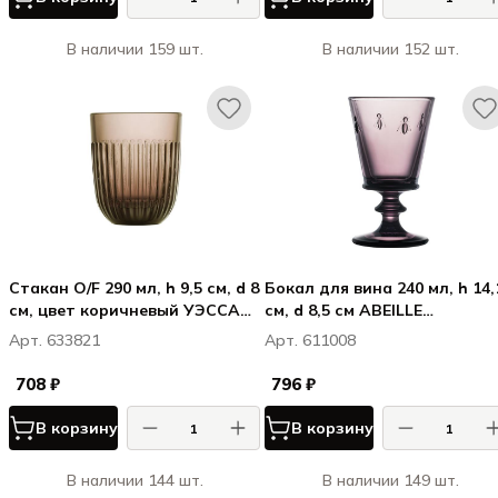
В наличии 159 шт.
В наличии 152 шт.
Стакан O/F 290 мл, h 9,5 см, d 8
Бокал для вина 240 мл, h 14,1
см, цвет коричневый УЭССАН
см, d 8,5 см ABEILLE
(ЦВЕТНОЕ СТЕКЛО) /
AUBERGINE
Арт. 633821
Арт. 611008
OUESSANT CINNAMON
708 ₽
796 ₽
В корзину
В корзину
В наличии 144 шт.
В наличии 149 шт.