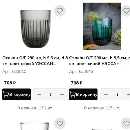
Стакан O/F 290 мл, h 9,5 см, d 8
Стакан O/F 290 мл, h 9,5 см, 
см, цвет серый УЭССАН
см, цвет синий УЭССАН
(ЦВЕТНОЕ СТЕКЛО) /
(ЦВЕТНОЕ СТЕКЛО) /
Арт. 633810
Арт. 633848
OUESSANT ANTHRACITE
OUESSANT BLEU NUIT
708 ₽
708 ₽
В корзину
В корзину
В наличии 135 шт.
В наличии 117 шт.