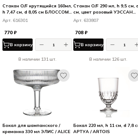
Стакан O/F крутящийся 160мл,
Стакан O/F 290 мл, h 9,5 см, 
h 7,47 см, d 8,05 см БЛОССОМ /
см, цвет розовый УЭССАН
BLOSSOM
(ЦВЕТНОЕ СТЕКЛО) /
Арт. 616301
Арт. 633807
OUESSANT PINK
770 ₽
708 ₽
В корзину
В корзину
В наличии 131 шт.
В наличии 126 шт.
Бокал для шампанского /
Бокал 220 мл, h 11 см, d 7,8 см
креманка 330 мл ЭЛИС / ALICE
АРТУА / ARTOIS