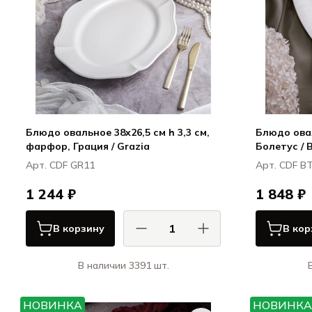
Блюдо овальное 38x26,5 см h 3,3 см,
Блюдо овал
фарфор, Грация / Grazia
Болетус / 
Арт. CDF GR11
Арт. CDF B
1 244 ₽
1 848 ₽
В корзину
В кор
В наличии 3391 шт.
КАСА ДИ ФОРТУНА / CASA DI
К
FORTUNA
НОВИНКА
НОВИНКА
Грация / Grazia