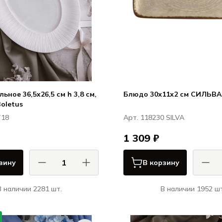
ьное 36,5x26,5 см h 3,8 см,
Блюдо 30x11x2 см СИЛЬВА 
Boletus
T18
Арт. 118230 SILVA
1 309 ₽
зину
В корзину
В наличии 2281 шт.
В наличии 1952 шт
АСА ДИ ФОРТУНА / CASA DI
Порла
FORTUNA
СИЛ
Болетус / Boletus