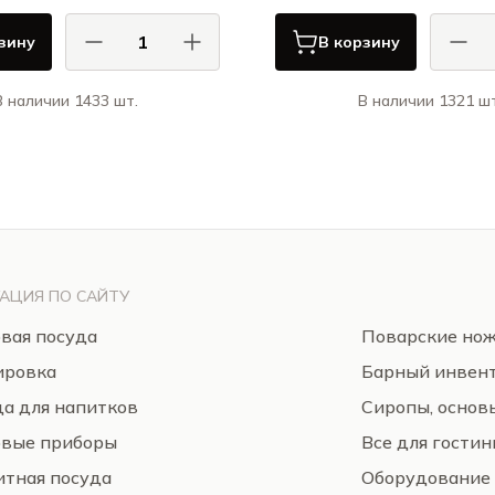
зину
В корзину
В наличии 1433 шт.
В наличии 1321 шт
АСА ДИ ФОРТУНА / CASA DI
КАСА ДИ ФОРТУНА
FORTUNA
Примавера / Primavera
Болет
АЦИЯ ПО САЙТУ
вая посуда
Поварские но
ировка
Барный инвен
а для напитков
Сиропы, основ
овые приборы
Все для гости
тная посуда
Оборудование