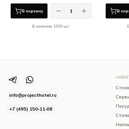
В корзину
В кор
В наличии 1539 шт.
КАСА ДИ ФОРТУНА / CASA DI
К
FORTUNA
Винтаж / Vintage
НАВИГ
Столо
info@projecthotel.ru
Серв
Посуд
+7 (495) 150‑11‑08
Стол
Напли