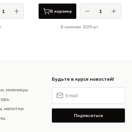
В корзину
.
В наличии 1029 шт.
 / CASA DI
КАСА ДИ ФОРТУНА / CASA DI
FORTUNA
FORTUNA
ус / Boletus
Примавера / Primavera
Будьте в курсе новостей!
жи, ножницы
тарь
ы, напитки
Подписаться
ниц