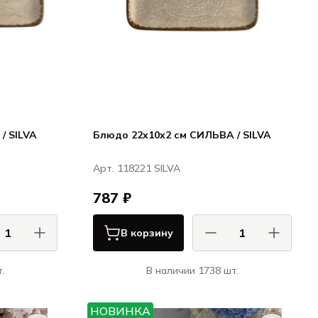
/ SILVA
Блюдо 22x10x2 см СИЛЬВА / SILVA
Арт. 118221 SILVA
787 ₽
В корзину
.
В наличии 1738 шт.
нд / Porland
Порланд / Porland
ЬВА / SILVA
СИЛЬВА / SILVA
НОВИНКА