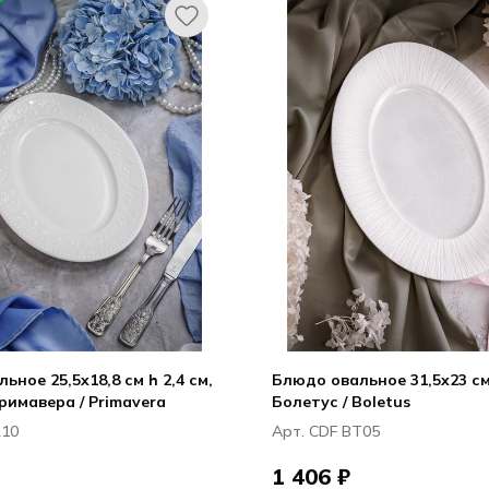
ьное 25,5x18,8 см h 2,4 см,
Блюдо овальное 31,5x23 см 
имавера / Primavera
Болетус / Boletus
R10
Арт. CDF BT05
1 406 ₽