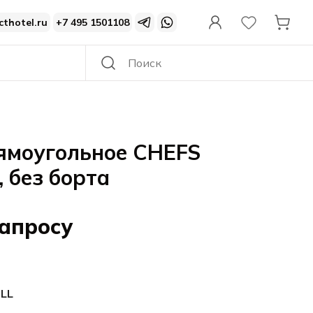
cthotel.ru
+7 495 1501108
ямоугольное CHEFS
, без борта
запросу
ILL