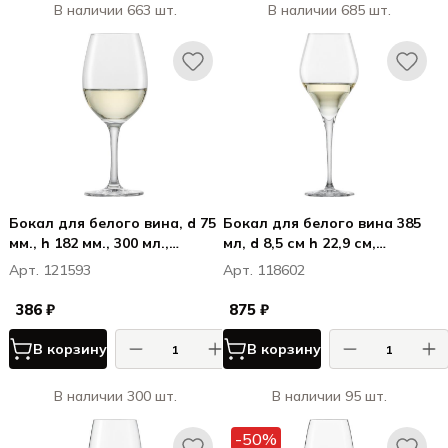
В наличии 663 шт.
В наличии 685 шт.
Бокал для белого вина, d 75
Бокал для белого вина 385
мм., h 182 мм., 300 мл.,
мл, d 8,5 см h 22,9 см,
Банкет / Banquet
Финесс / Finesse
Арт. 121593
Арт. 118602
386 ₽
875 ₽
В корзину
В корзину
В наличии 300 шт.
В наличии 95 шт.
-50%