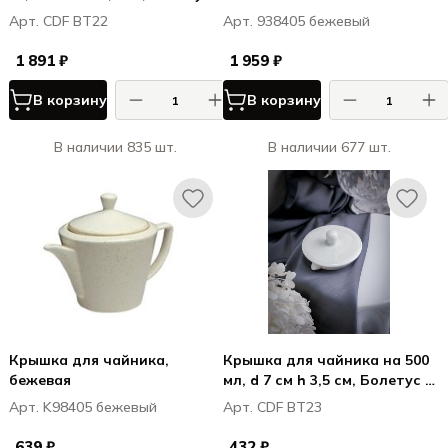
Boletus
Арт. CDF BT22
Арт. 938405 бежевый
1 891 ₽
1 959 ₽
В корзину
В корзину
В наличии 835 шт.
В наличии 677 шт.
Крышка для чайника,
Крышка для чайника на 500
бежевая
мл, d 7 см h 3,5 см, Болетус /
Boletus
Арт. K98405 бежевый
Арт. CDF BT23
639 ₽
432 ₽