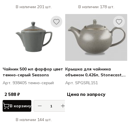
В наличии 201 шт.
В наличии 178 шт.
Чайник 500 мл фарфор цвет
Крышка для чайника
темно-серый Seasons
объемом 0,426л, Stonecast,
цвет Peppercorn Grey
Арт. 938405 темно-серый
Арт. SPGSRL151
2 588 ₽
Цена по запросу
В корзину
В наличии 144 шт.