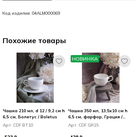
Код изделия: 04ALM000069
Похожие товары
НОВИНКА
Чашка 210 мл, d 12 / 9,2 см h
Чашка 350 мл, 13,5x10 см h
6,5 см, Болетус / Boletus
6,5 см, фарфор, Грация /
Grazia
Арт. CDF BT10
Арт. CDF GR15