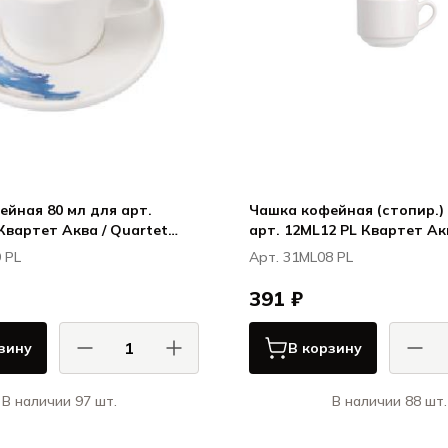
йная 80 мл для арт.
Чашка кофейная (стопир.) 
Квартет Аква / Quartet
арт. 12ML12 PL Квартет Ак
И / PIOLI
Quartet Aqua ПИОЛИ / PIO
 PL
Арт. 31ML08 PL
391 ₽
зину
В корзину
В наличии 97 шт.
В наличии 88 шт.
ПИОЛИ / PIOLI
ПИ
Квартет Аква / Quartet Aqua
Квартет Аква / 