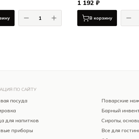
1 192 ₽
зину
В корзину
ПИОЛИ / PIOLI
ПИ
Квартет Аква / Quartet Aqua
Квартет Аква / 
АЦИЯ ПО САЙТУ
вая посуда
Поварские но
ировка
Барный инвен
а для напитков
Сиропы, основ
овые приборы
Все для гости