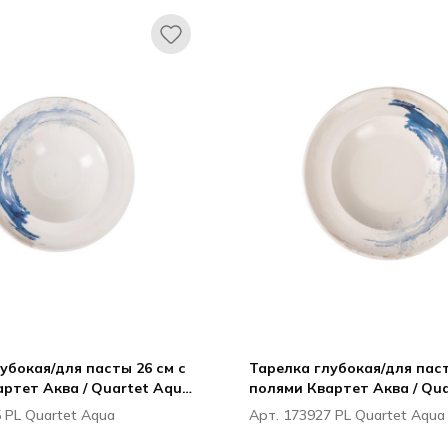
убокая/для пасты 26 см с
Тарелка глубокая/для паст
ртет Аква / Quartet Aqua
полями Квартет Аква / Qu
OLI
ПИОЛИ / PIOLI
 PL Quartet Aqua
Арт. 173927 PL Quartet Aqua