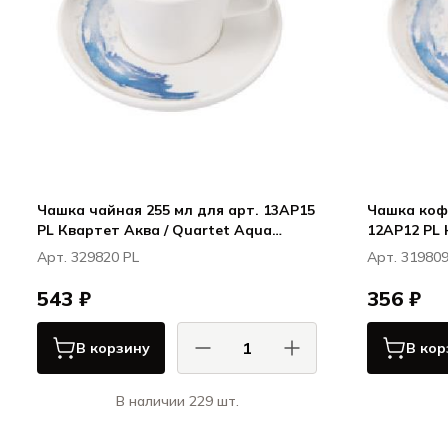
Чашка чайная 255 мл для арт. 13AP15
Чашка кофе
PL Квартет Аква / Quartet Aqua
12AP12 PL 
ПИОЛИ / PIOLI
Aqua ПИОЛ
Арт. 329820 PL
Арт. 319809
543 ₽
356 ₽
В корзину
В кор
В наличии 229 шт.
ПИОЛИ / PIOLI
Квартет Аква / Quartet Aqua