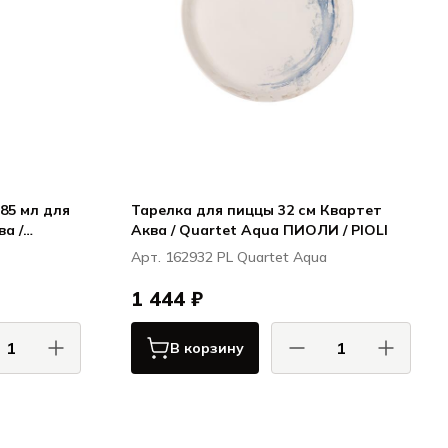
85 мл для
Тарелка для пиццы 32 см Квартет
ва /
Аква / Quartet Aqua ПИОЛИ / PIOLI
LI
Арт. 162932 PL Quartet Aqua
1 444 ₽
В корзину
ПИОЛИ / PIOLI
ОЛИ / PIOLI
Квартет Аква / Quartet Aqua
Quartet Aqua