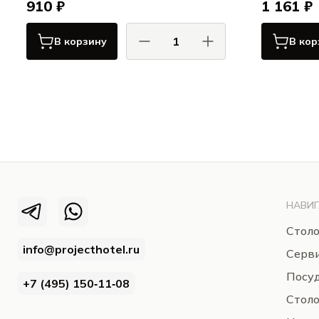
910 ₽
1 161 ₽
В корзину
В кор
ПИОЛИ / PIOLI
Квартет Аква / Quartet Aqua
НАВИГ
Столо
info@projecthotel.ru
Серв
Посуд
+7 (495) 150‑11‑08
Стол