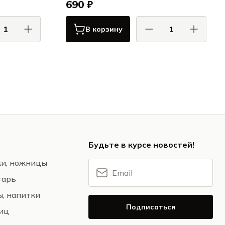
690 ₽
В корзину
ОЛИ / PIOLI
ПИОЛИ / PIOLI
Quartet Aqua
Квартет Аква / Quartet Aqua
Будьте в курсе новостей!
жи, ножницы
тарь
ы, напитки
Подписаться
ниц