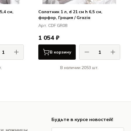
5,4 см,
Салатник 1 л, d 21 см h 6,5 см,
фарфор, Грация / Grazia
Арт. CDF GR08
1 054 ₽
В корзину
.
В наличии 2053 шт.
 / CASA DI
КАСА ДИ ФОРТУНА / CASA DI
FORTUNA
FORTUNA
ция / Grazia
Грация / Grazia
Будьте в курсе новостей!
жи, ножницы