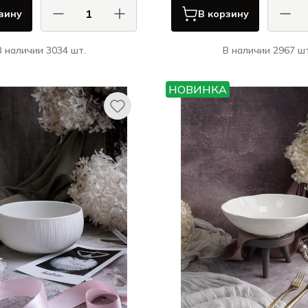
зину
В корзину
В наличии 3034 шт.
В наличии 2967 шт
АСА ДИ ФОРТУНА / CASA DI
КАСА ДИ ФОРТУНА
FORTUNA
НОВИНКА
Болетус / Boletus
Гра