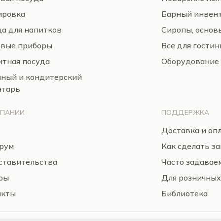
ировка
Барный инвен
а для напитков
Сиропы, основ
овые приборы
Все для гости
тная посуда
Оборудование
нный и кондитерский
нтарь
МПАНИИ
ПОДДЕРЖКА
Доставка и оп
рум
Как сделать за
ставительства
Часто задавае
ры
Для розничных
акты
Библиотека