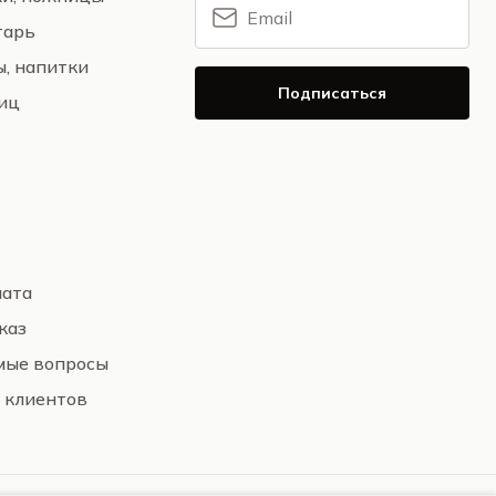
тарь
ы, напитки
Подписаться
ниц
лата
каз
мые вопросы
 клиентов