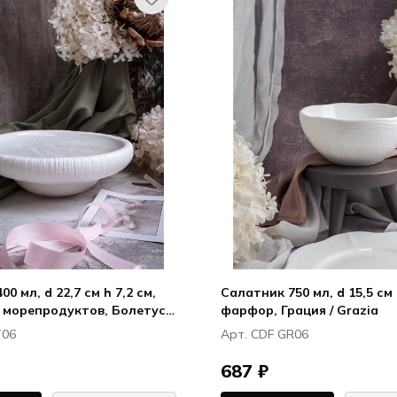
0 мл, d 22,7 см h 7,2 см,
Салатник 750 мл, d 15,5 см 
 морепродуктов, Болетус /
фарфор, Грация / Grazia
T06
Арт. CDF GR06
687 ₽