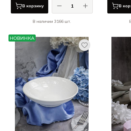
В корзину
В кор
В наличии 3166 шт.
КАСА ДИ ФОРТУНА / CASA DI
К
FORTUNA
НОВИНКА
Грация / Grazia