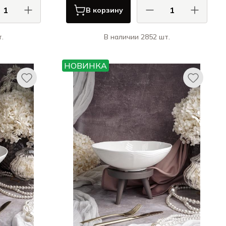
В корзину
.
В наличии 2852 шт.
 / CASA DI
КАСА ДИ ФОРТУНА / CASA DI
FORTUNA
FORTUNA
НОВИНКА
ция / Grazia
Болетус / Boletus