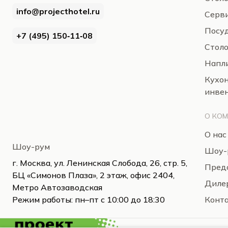
info@projecthotel.ru
Серв
Посуд
+7 (495) 150‑11‑08
Стол
Напли
Кухо
инве
О КО
О нас
Шоу-рум
Шоу-
г. Москва, ул. Ленинская Слобода, 26, стр. 5,
Пред
БЦ «Симонов Плаза», 2 этаж, офис 2404,
Диле
Метро Автозаводская
Режим работы: пн–пт с 10:00 до 18:30
Конт