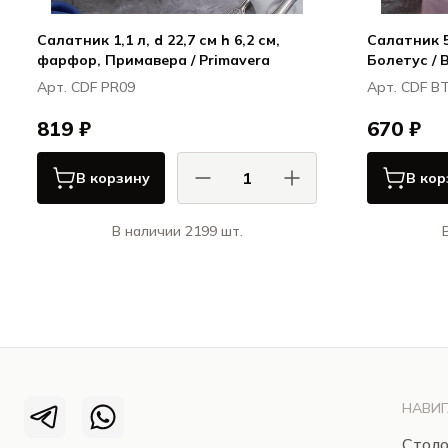
Салатник 1,1 л, d 22,7 см h 6,2 см,
Салатник 51
фарфор, Примавера / Primavera
Болетус / 
Арт. CDF PR09
Арт. CDF B
819 ₽
670 ₽
В корзину
В кор
В наличии 2199 шт.
КАСА ДИ ФОРТУНА / CASA DI
К
FORTUNA
Примавера / Primavera
НАВИГ
Столо