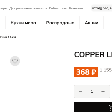
info@proje
леры
Для розничных клиентов
Библиотека
Контакты
ь
Кухни мира
Распродажа
Акции
тник 14 см
COPPER LI
1 155
368 ₽