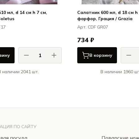
0 мл, d 14 см h 7 см,
Салатник 600 мл, d 18 см h 
Boletus
фарфор, Грация / Grazia
T17
Арт. CDF GR07
734 ₽
зину
В корзину
В наличии 2041 шт.
В наличии 1960 шт
АСА ДИ ФОРТУНА / CASA DI
КАСА ДИ ФОРТУНА
FORTUNA
Болетус / Boletus
Гра
АЦИЯ ПО САЙТУ
вая посуда
Поварские но