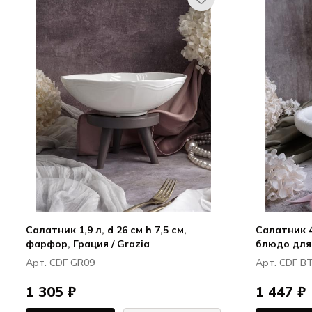
Салатник 1,9 л, d 26 см h 7,5 см,
Салатник 40
фарфор, Грация / Grazia
блюдо для
Boletus
Арт. CDF GR09
Арт. CDF B
1 305 ₽
1 447 ₽