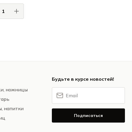
Сумисура / Sumisura
АЦИОНИ / AZIONI
АС / COMAS
Сервировка
Будьте в курсе новостей!
жи, ножницы
тарь
ы, напитки
Подписаться
ниц