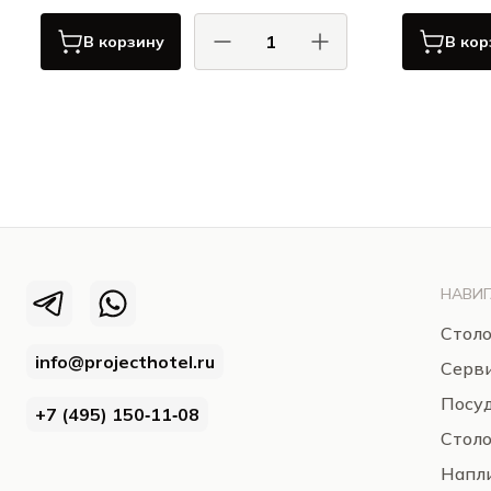
В корзину
В кор
КОМАС / COMAS
Сервировка
НАВИГ
Столо
info@projecthotel.ru
Серв
Посуд
+7 (495) 150‑11‑08
Стол
Напли