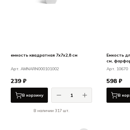
емкость квадратная 7х7х2,8 см
Емкость дл
Арт. AMNARN000101002
Арт. 10670
239 ₽
598 ₽
В корзину
В кор
В наличии 317 шт.
Ариана / Ariane
Миниатюр / Miniature