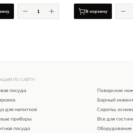
зину
В корзину
КОМАС / COMAS
КОМ
Сервировка
АЦИЯ ПО САЙТУ
вая посуда
Поварские но
ировка
Барный инвен
а для напитков
Сиропы, основ
овые приборы
Все для гости
тная посуда
Оборудование