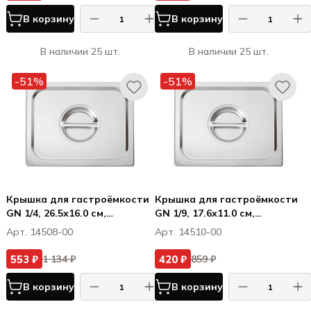
В корзину
В корзину
В наличии 25 шт.
В наличии 25 шт.
-51%
-51%
Крышка для гастроёмкости
Крышка для гастроёмкости
GN 1/4, 26.5х16.0 см,
GN 1/9, 17.6х11.0 см,
нерж.сталь
нерж.сталь
Арт. 14508-00
Арт. 14510-00
553 ₽
420 ₽
1 134 ₽
859 ₽
В корзину
В корзину