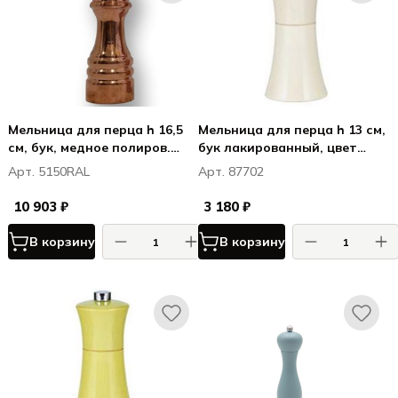
Мельница для перца h 16,5
Мельница для перца h 13 см,
см, бук, медное полиров.
бук лакированный, цвет
покрытие, РАИМ / RAME
белый, ВЕРОНА / VERONA
Арт. 5150RAL
Арт. 87702
10 903 ₽
3 180 ₽
В корзину
В корзину