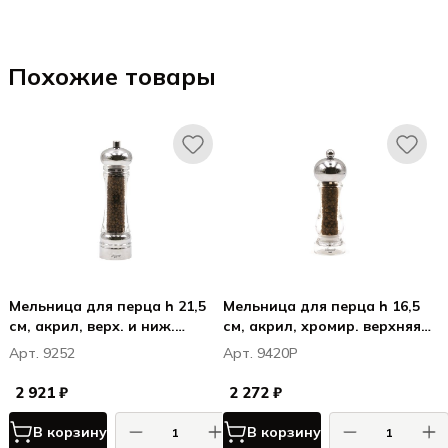
Похожие товары
Мельница для перца h 21,5
Мельница для перца h 16,5
см, акрил, верх. и ниж.
см, акрил, хромир. верхняя
части с хромированные,
часть, прозрачная, КАПРИ /
Арт. 9252
Арт. 9420P
прозрачная, ТАОРМИНА /
CAPRI
TAORMINA
2 921 ₽
2 272 ₽
В корзину
В корзину