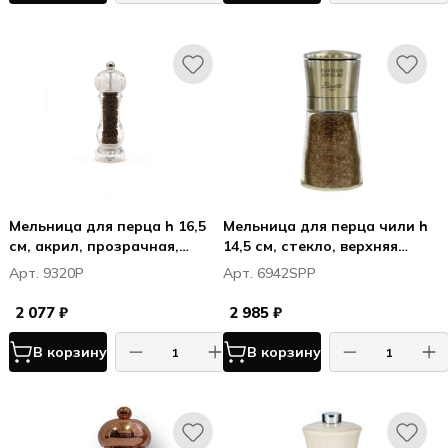
Мельница для перца h 16,5
Мельница для перца чили h
см, акрил, прозрачная,
14,5 см, стекло, верхняя
КАПРИ / CAPRI
часть - нерж. сталь,
Арт. 9320P
Арт. 6942SPP
прозрачная, ЛА СПЕЦИЯ /
LA SPEZIA
2 077 ₽
2 985 ₽
В корзину
В корзину