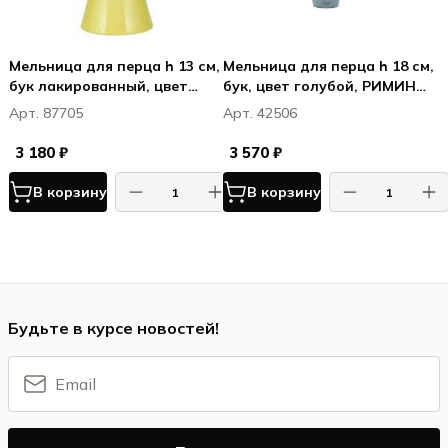
Мельница для перца h 13 см,
Мельница для перца h 18 см,
бук лакированный, цвет
бук, цвет голубой, РИМИНИ /
салатовый, ВЕРОНА /
RIMINI
Арт. 87705
Арт. 42506
VERONA
3 180 ₽
3 570 ₽
В корзину
В корзину
Будьте в курсе новостей!