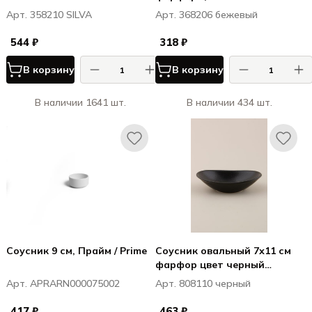
Seasons
Арт. 358210 SILVA
Арт. 368206 бежевый
544 ₽
318 ₽
В корзину
В корзину
В наличии 1641 шт.
В наличии 434 шт.
Соусник 9 см, Прайм / Prime
Соусник овальный 7х11 см
фарфор цвет черный
Seasons
Арт. APRARN000075002
Арт. 808110 черный
417 ₽
463 ₽