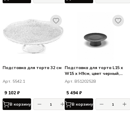
Подставка для торта 32 см
Подставка для торта L15 x
W15 x H9см, цвет черный,
Inku
Арт. 5542.1
Арт. B5120252B
9 102 ₽
5 494 ₽
В корзину
В корзину