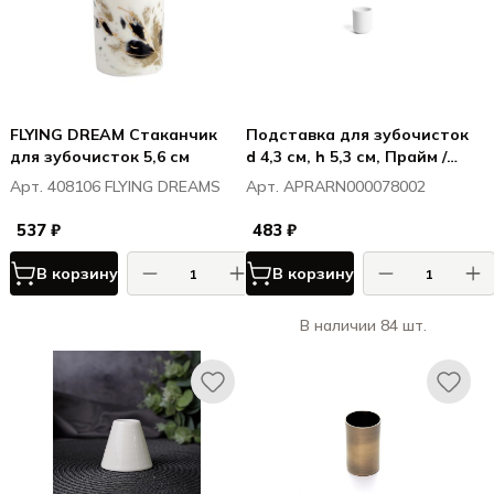
FLYING DREAM Стаканчик
Подставка для зубочисток
для зубочисток 5,6 см
d 4,3 см, h 5,3 см, Прайм /
Prime
Арт. 408106 FLYING DREAMS
Арт. APRARN000078002
537 ₽
483 ₽
В корзину
В корзину
В наличии 84 шт.