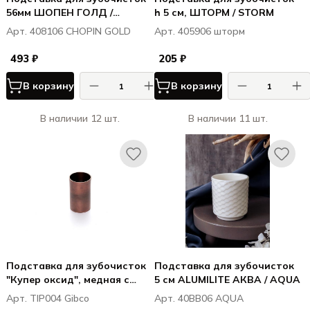
56мм ШОПЕН ГОЛД /
h 5 см, ШТОРМ / STORM
CHOPIN GOLD
Арт. 408106 CHOPIN GOLD
Арт. 405906 шторм
493 ₽
205 ₽
В корзину
В корзину
В наличии 12 шт.
В наличии 11 шт.
Подставка для зубочисток
Подставка для зубочисток
"Купер оксид", медная с
5 см ALUMILITE АКВА / AQUA
патиной, 3х5 см
Арт. TIP004 Gibco
Арт. 40BB06 AQUA