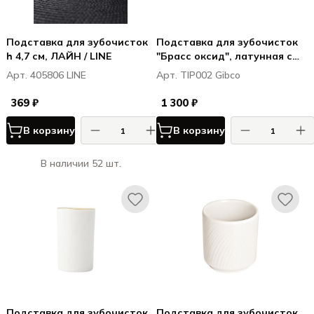
Подставка для зубочисток
Подставка для зубочисток
h 4,7 см, ЛАЙН / LINE
"Брасс оксид", латунная с
патиной, 3х5 см
Арт. 405806 LINE
Арт. TIP002 Gibco
369 ₽
1 300 ₽
В корзину
В корзину
В наличии 52 шт.
Подставка для зубочисток
Подставка для зубочисток