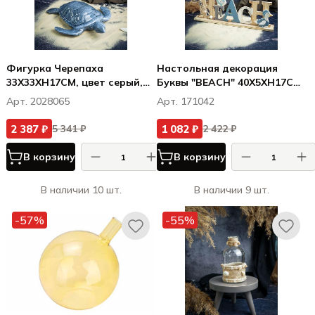
Фигурка Черепаха
Настольная декорация
33X33XH17CM, цвет серый,
Буквы "BEACH" 40X5XH17CM,
керамика
дерево
Арт. 2028065
Арт. 171042
2 387 ₽
1 082 ₽
5 341 ₽
2 422 ₽
В корзину
В корзину
В наличии 10 шт.
В наличии 9 шт.
-57%
-55%