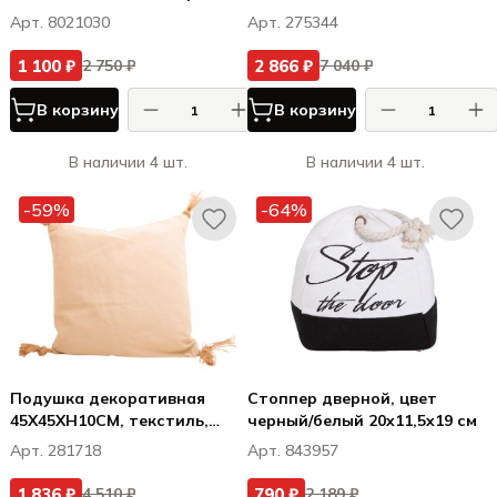
основании, D10 X H10CM /
Арт. 8021030
Арт. 275344
14,5X11XH16CM, металл
1 100 ₽
2 866 ₽
2 750 ₽
7 040 ₽
В корзину
В корзину
В наличии 4 шт.
В наличии 4 шт.
-59%
-64%
Подушка декоративная
Стоппер дверной, цвет
45X45XH10CM, текстиль,
черный/белый 20x11,5x19 см
цвет кремовый
Арт. 281718
Арт. 843957
1 836 ₽
790 ₽
4 510 ₽
2 189 ₽