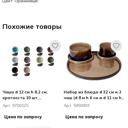
Цвет: Оранжевый
Похожие товары
Чаша d 12 см h 8,2 см,
Набор из блюда d 32 см и 2
кратность 10 шт,
чаш (d 8 м h 6 см и d 11 см h
STREETFOOD
6 см), Кинтана Амбер /
Арт. 9700125
Арт. 5950003
Quintana Amber
Цена по запросу
Цена по запросу