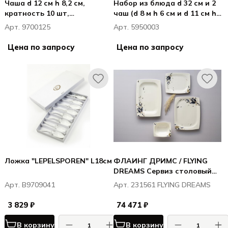
Чаша d 12 см h 8,2 см,
Набор из блюда d 32 см и 2
кратность 10 шт,
чаш (d 8 м h 6 см и d 11 см h
STREETFOOD
6 см), Кинтана Амбер /
Арт. 9700125
Арт. 5950003
Quintana Amber
Цена по запросу
Цена по запросу
Ложка "LEPELSPOREN" L18см
ФЛАИНГ ДРИМС / FLYING
DREAMS Сервиз столовый
на 12 персон 61 предмет
Арт. B9709041
Арт. 231561 FLYING DREAMS
(тарелка мелкая 28 см- 12
шт., тарелка глубокая 22 см
3 829 ₽
74 471 ₽
- 12 шт., тарелка мелкая 22
см - 12 шт., тарелка
В корзину
В корзину