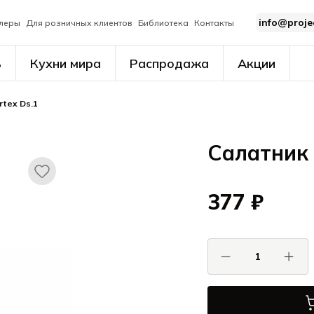
info@proje
леры
Для розничных клиентов
Библиотека
Контакты
ь
Кухни мира
Распродажа
Акции
rtex Ds.1
Салатник 
377 ₽