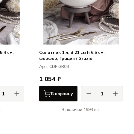
5,4 см,
Салатник 1 л, d 21 см h 6,5 см,
фарфор, Грация / Grazia
Арт. CDF GR08
1 054 ₽
В корзину
.
В наличии 1993 шт.
 / CASA DI
КАСА ДИ ФОРТУНА / CASA DI
FORTUNA
FORTUNA
ция / Grazia
Грация / Grazia