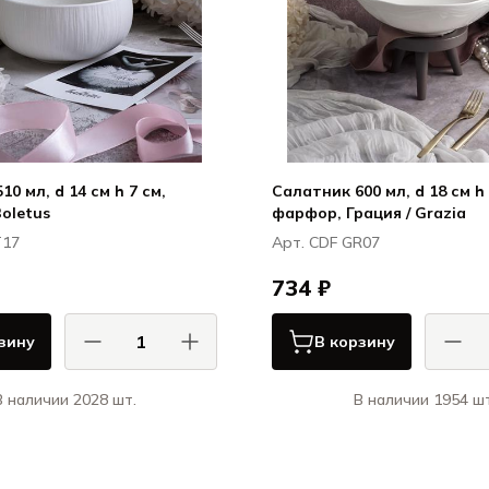
0 мл, d 14 см h 7 см,
Салатник 600 мл, d 18 см h 
Boletus
фарфор, Грация / Grazia
T17
Арт. CDF GR07
734 ₽
зину
В корзину
В наличии 2028 шт.
В наличии 1954 шт
АСА ДИ ФОРТУНА / CASA DI
КАСА ДИ ФОРТУНА
FORTUNA
Болетус / Boletus
Гра