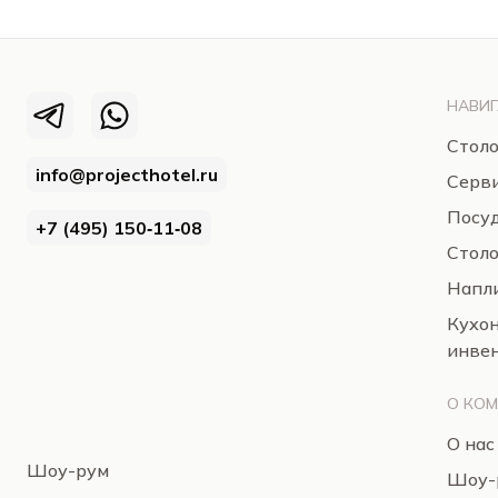
НАВИГ
Столо
info@projecthotel.ru
Серв
Посуд
+7 (495) 150‑11‑08
Стол
Напли
Кухо
инве
О КО
О нас
Шоу-рум
Шоу-