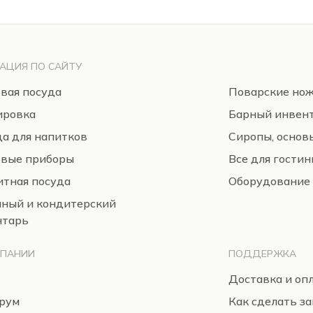
АЦИЯ ПО САЙТУ
вая посуда
Поварские но
ировка
Барный инвен
а для напитков
Сиропы, основ
овые приборы
Все для гости
тная посуда
Оборудование
нный и кондитерский
нтарь
МПАНИИ
ПОДДЕРЖКА
Доставка и оп
рум
Как сделать за