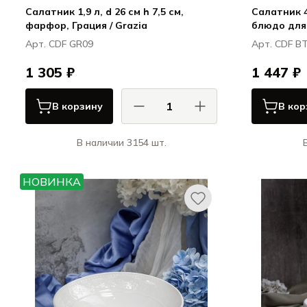
Салатник 1,9 л, d 26 см h 7,5 см,
Салатник 40
фарфор, Грация / Grazia
блюдо для
Boletus
Арт. CDF GR09
Арт. CDF B
1 305 ₽
1 447 ₽
В корзину
В кор
В наличии 3154 шт.
КАСА ДИ ФОРТУНА / CASA DI
К
FORTUNA
НОВИНКА
Грация / Grazia