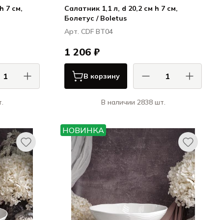
h 7 см,
Салатник 1,1 л, d 20,2 см h 7 см,
Болетус / Boletus
Арт. CDF BT04
1 206 ₽
В корзину
.
В наличии 2838 шт.
 / CASA DI
КАСА ДИ ФОРТУНА / CASA DI
FORTUNA
FORTUNA
НОВИНКА
ция / Grazia
Болетус / Boletus