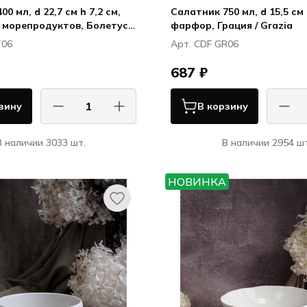
0 мл, d 22,7 см h 7,2 см,
Салатник 750 мл, d 15,5 см 
 морепродуктов, Болетус /
фарфор, Грация / Grazia
T06
Арт. CDF GR06
687 ₽
зину
В корзину
В наличии 3033 шт.
В наличии 2954 шт
АСА ДИ ФОРТУНА / CASA DI
КАСА ДИ ФОРТУНА
FORTUNA
НОВИНКА
Болетус / Boletus
Гра