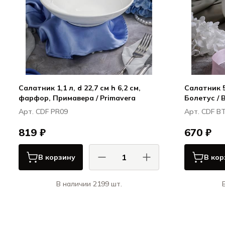
Салатник 1,1 л, d 22,7 см h 6,2 см,
Салатник 51
фарфор, Примавера / Primavera
Болетус / 
Арт. CDF PR09
Арт. CDF B
819 ₽
670 ₽
В корзину
В кор
В наличии 2199 шт.
КАСА ДИ ФОРТУНА / CASA DI
К
FORTUNA
Примавера / Primavera