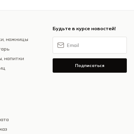
Будьте в курсе новостей!
жи, ножницы
тарь
ы, напитки
Подписаться
ниц
лата
каз