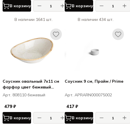
В корзину
В корзину
В наличии 1641 шт.
В наличии 434 шт.
Соусник овальный 7х11 см
Соусник 9 см, Прайм / Prime
фарфор цвет бежевый
Seasons
Арт. 808110 бежевый
Арт. APRARN000075002
479 ₽
417 ₽
В корзину
В корзину