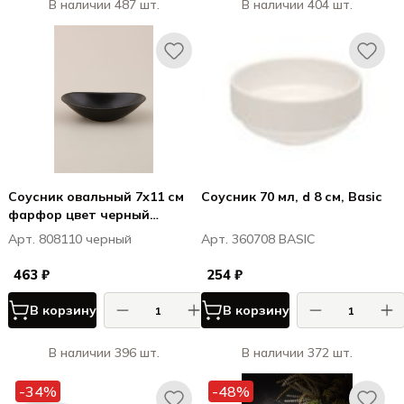
В наличии 487 шт.
В наличии 404 шт.
Соусник овальный 7х11 см
Соусник 70 мл, d 8 см, Basic
фарфор цвет черный
Seasons
Арт. 808110 черный
Арт. 360708 BASIC
463 ₽
254 ₽
В корзину
В корзину
В наличии 396 шт.
В наличии 372 шт.
-34%
-48%