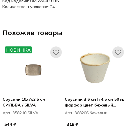
Код изделия: 04SWA000116
Количество в упаковке: 24
Похожие товары
НОВИНКА
Соусник 10x7x2,5 см
Соусник d 6 см h 4.5 см 50 мл
СИЛЬВА / SILVA
фарфор цвет бежевый
Seasons
Арт. 358210 SILVA
Арт. 368206 бежевый
544 ₽
318 ₽