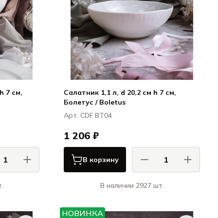
h 7 см,
Салатник 1,1 л, d 20,2 см h 7 см,
Болетус / Boletus
Арт. CDF BT04
1 206 ₽
В корзину
.
В наличии 2927 шт.
 / CASA DI
КАСА ДИ ФОРТУНА / CASA DI
FORTUNA
FORTUNA
НОВИНКА
ция / Grazia
Болетус / Boletus