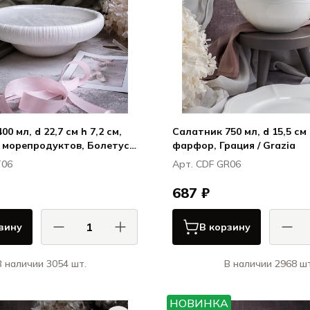
0 мл, d 22,7 см h 7,2 см,
Салатник 750 мл, d 15,5 см 
 морепродуктов, Болетус /
фарфор, Грация / Grazia
T06
Арт. CDF GR06
687 ₽
зину
В корзину
В наличии 3054 шт.
В наличии 2968 шт
АСА ДИ ФОРТУНА / CASA DI
КАСА ДИ ФОРТУНА
FORTUNA
НОВИНКА
Болетус / Boletus
Гра