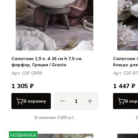
Салатник 1,9 л, d 26 см h 7,5 см,
Салатник 40
фарфор, Грация / Grazia
блюдо для
Boletus
Арт. CDF GR09
Арт. CDF B
1 305 ₽
1 447 ₽
В корзину
В кор
В наличии 3180 шт.
КАСА ДИ ФОРТУНА / CASA DI
К
FORTUNA
НОВИНКА
Грация / Grazia