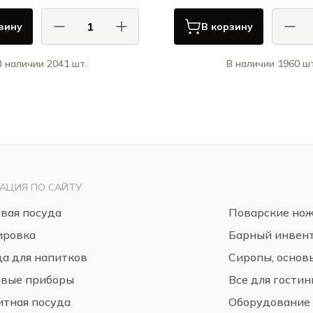
зину
В корзину
В наличии 2041 шт.
В наличии 1960 шт
АСА ДИ ФОРТУНА / CASA DI
КАСА ДИ ФОРТУНА
FORTUNA
Болетус / Boletus
Гра
АЦИЯ ПО САЙТУ
вая посуда
Поварские но
ировка
Барный инвен
а для напитков
Сиропы, основ
овые приборы
Все для гости
тная посуда
Оборудование