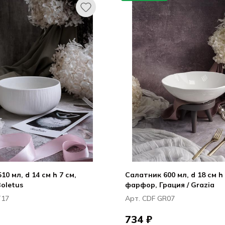
0 мл, d 14 см h 7 см,
Салатник 600 мл, d 18 см h 
Boletus
фарфор, Грация / Grazia
T17
Арт. CDF GR07
734 ₽