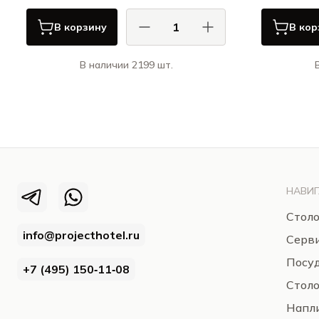
В корзину
В кор
В наличии 2199 шт.
КАСА ДИ ФОРТУНА / CASA DI
К
FORTUNA
Примавера / Primavera
НАВИГ
Столо
info@projecthotel.ru
Серв
Посуд
+7 (495) 150‑11‑08
Стол
Напли