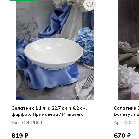
Салатник 1,1 л, d 22,7 см h 6,2 см,
Салатник 51
фарфор, Примавера / Primavera
Болетус / 
Арт. CDF PR09
Арт. CDF B
819 ₽
670 ₽