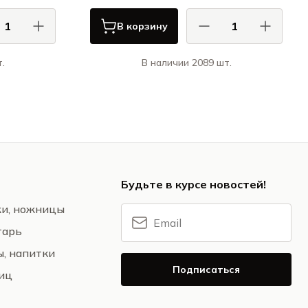
В корзину
.
В наличии 2089 шт.
 / CASA DI
КАСА ДИ ФОРТУНА / CASA DI
FORTUNA
FORTUNA
ция / Grazia
Грация / Grazia
Будьте в курсе новостей!
жи, ножницы
тарь
ы, напитки
Подписаться
ниц