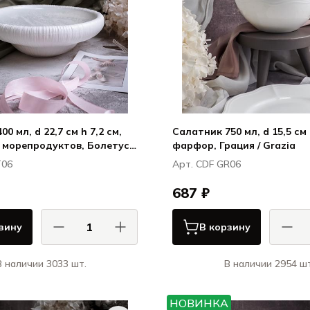
0 мл, d 22,7 см h 7,2 см,
Салатник 750 мл, d 15,5 см 
 морепродуктов, Болетус /
фарфор, Грация / Grazia
T06
Арт. CDF GR06
687 ₽
зину
В корзину
В наличии 3033 шт.
В наличии 2954 шт
АСА ДИ ФОРТУНА / CASA DI
КАСА ДИ ФОРТУНА
FORTUNA
НОВИНКА
Болетус / Boletus
Гра