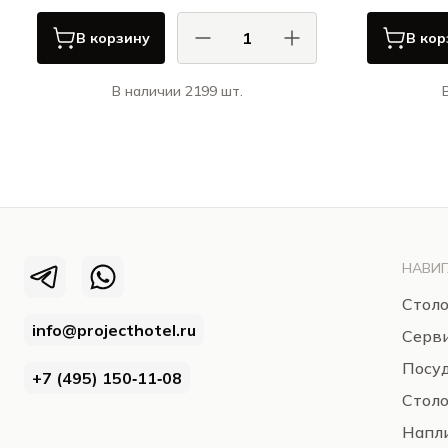
В корзину
В кор
В наличии 2199 шт.
КАСА ДИ ФОРТУНА / CASA DI
К
FORTUNA
Примавера / Primavera
НАВИГ
Столо
info@projecthotel.ru
Серв
Посуд
+7 (495) 150‑11‑08
Стол
Напли