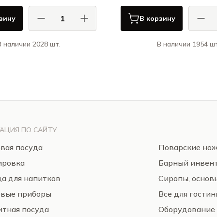
зину
В корзину
В наличии 2028 шт.
В наличии 1954 шт
АСА ДИ ФОРТУНА / CASA DI
КАСА ДИ ФОРТУНА
FORTUNA
Болетус / Boletus
Гра
АЦИЯ ПО САЙТУ
вая посуда
Поварские но
ировка
Барный инвен
а для напитков
Сиропы, основ
овые приборы
Все для гости
тная посуда
Оборудование