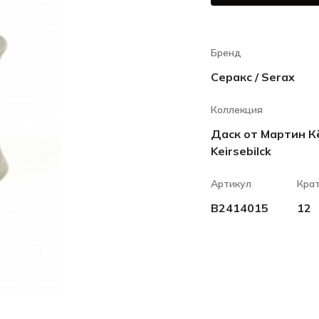
Бренд
Серакс / Serax
Коллекция
Даск от Мартин Кё
Keirsebilck
Артикул
Кра
B2414015
12