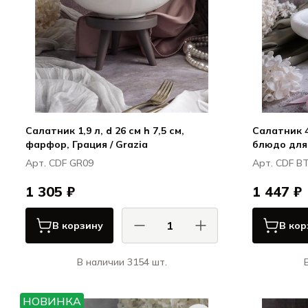
Салатник 1,9 л, d 26 см h 7,5 см,
Салатник 40
фарфор, Грация / Grazia
блюдо для
Boletus
Арт. CDF GR09
Арт. CDF B
1 305 ₽
1 447 ₽
В корзину
В кор
В наличии 3154 шт.
КАСА ДИ ФОРТУНА / CASA DI
К
FORTUNA
НОВИНКА
Грация / Grazia