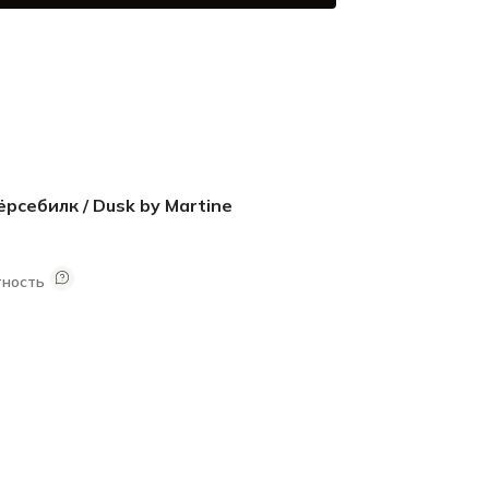
рсебилк / Dusk by Martine
тность