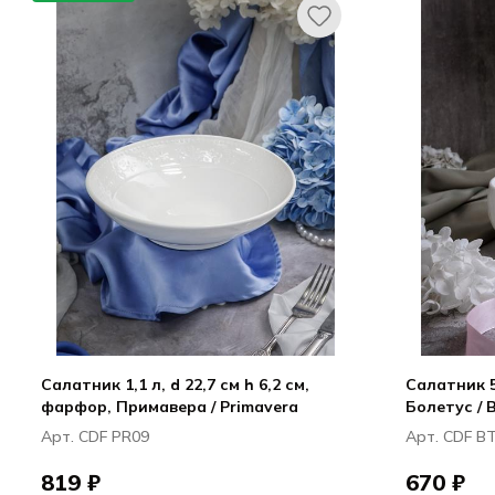
Салатник 1,1 л, d 22,7 см h 6,2 см,
Салатник 51
фарфор, Примавера / Primavera
Болетус / 
Арт. CDF PR09
Арт. CDF B
819 ₽
670 ₽