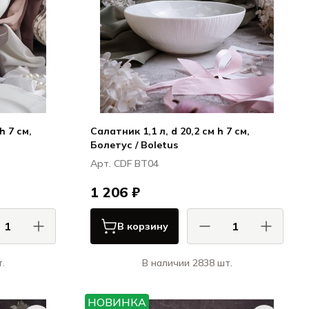
h 7 см,
Салатник 1,1 л, d 20,2 см h 7 см,
Болетус / Boletus
Арт. CDF BT04
1 206 ₽
В корзину
.
В наличии 2838 шт.
 / CASA DI
КАСА ДИ ФОРТУНА / CASA DI
FORTUNA
FORTUNA
НОВИНКА
ция / Grazia
Болетус / Boletus