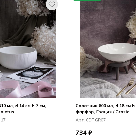
0 мл, d 14 см h 7 см,
Салатник 600 мл, d 18 см h 
Boletus
фарфор, Грация / Grazia
T17
Арт. CDF GR07
734 ₽