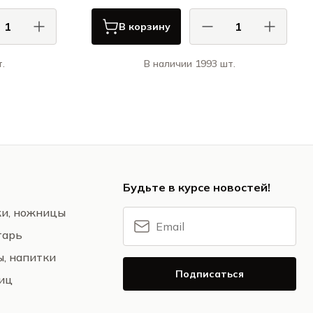
В корзину
.
В наличии 1993 шт.
 / CASA DI
КАСА ДИ ФОРТУНА / CASA DI
FORTUNA
FORTUNA
ция / Grazia
Грация / Grazia
Будьте в курсе новостей!
жи, ножницы
тарь
ы, напитки
Подписаться
ниц