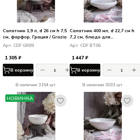
Салатник 1,9 л, d 26 см h 7,5
Салатник 400 мл, d 22,7 см h
см, фарфор, Грация / Grazia
7,2 см, блюдо для
морепродуктов, Болетус /
Арт. CDF GR09
Арт. CDF BT06
Boletus
1 305 ₽
1 447 ₽
В корзину
В корзину
В наличии 3154 шт.
В наличии 3033 шт.
НОВИНКА