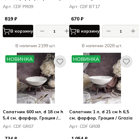
Primavera
Арт. CDF PR09
Арт. CDF BT17
819 ₽
670 ₽
В корзину
В корзину
В наличии 2199 шт.
В наличии 2028 шт.
НОВИНКА
НОВИНКА
Салатник 600 мл, d 18 см h
Салатник 1 л, d 21 см h 6,5
5,4 см, фарфор, Грация /
см, фарфор, Грация / Grazia
Grazia
Арт. CDF GR07
Арт. CDF GR08
734 ₽
1 054 ₽