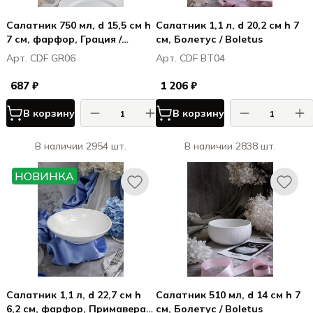
Салатник 750 мл, d 15,5 см h
Салатник 1,1 л, d 20,2 см h 7
7 см, фарфор, Грация /
см, Болетус / Boletus
Grazia
Арт. CDF GR06
Арт. CDF BT04
687 ₽
1 206 ₽
В корзину
В корзину
В наличии 2954 шт.
В наличии 2838 шт.
НОВИНКА
Салатник 1,1 л, d 22,7 см h
Салатник 510 мл, d 14 см h 7
6,2 см, фарфор, Примавера /
см, Болетус / Boletus