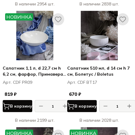
В наличии 2954 шт.
В наличии 2838 шт.
НОВИНКА
Салатник 1,1 л, d 22,7 см h
Салатник 510 мл, d 14 см h 7
6,2 см, фарфор, Примавера /
см, Болетус / Boletus
Primavera
Арт. CDF PR09
Арт. CDF BT17
819 ₽
670 ₽
В корзину
В корзину
В наличии 2199 шт.
В наличии 2028 шт.
НОВИНКА
НОВИНКА