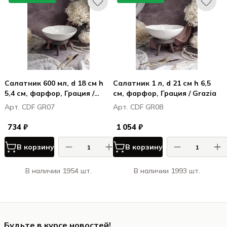
Салатник 600 мл, d 18 см h
Салатник 1 л, d 21 см h 6,5
5,4 см, фарфор, Грация /
см, фарфор, Грация / Grazia
Grazia
Арт. CDF GR07
Арт. CDF GR08
734 ₽
1 054 ₽
В корзину
В корзину
В наличии 1954 шт.
В наличии 1993 шт.
Будьте в курсе новостей!