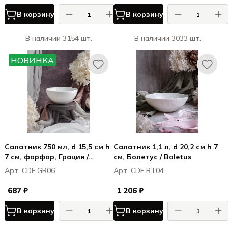
В корзину
В корзину
В наличии 3154 шт.
В наличии 3033 шт.
НОВИНКА
Салатник 750 мл, d 15,5 см h
Салатник 1,1 л, d 20,2 см h 7
7 см, фарфор, Грация /
см, Болетус / Boletus
Grazia
Арт. CDF GR06
Арт. CDF BT04
687 ₽
1 206 ₽
В корзину
В корзину