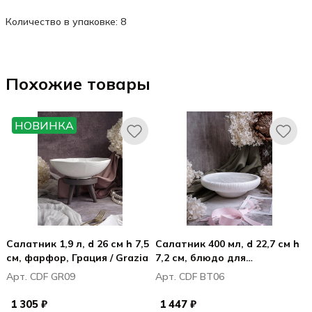
Количество в упаковке: 8
Похожие товары
НОВИНКА
Салатник 1,9 л, d 26 см h 7,5
Салатник 400 мл, d 22,7 см h
см, фарфор, Грация / Grazia
7,2 см, блюдо для
морепродуктов, Болетус /
Арт. CDF GR09
Арт. CDF BT06
Boletus
1 305 ₽
1 447 ₽