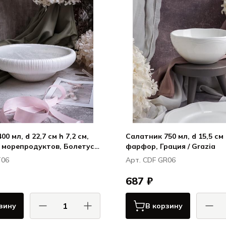
0 мл, d 22,7 см h 7,2 см,
Салатник 750 мл, d 15,5 см 
 морепродуктов, Болетус /
фарфор, Грация / Grazia
T06
Арт. CDF GR06
687 ₽
зину
В корзину