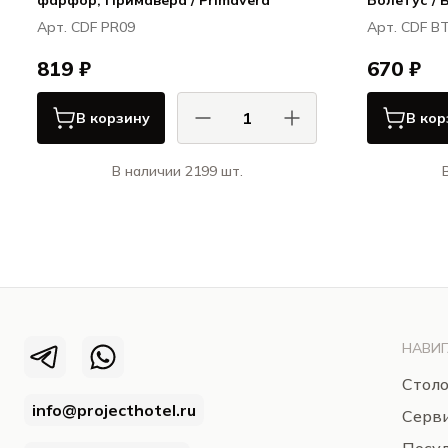
фарфор, Примавера / Primavera
Болетус / 
Арт. CDF PR09
Арт. CDF B
819 ₽
670 ₽
В корзину
В кор
В наличии 2199 шт.
КАСА ДИ ФОРТУНА / CASA DI
К
FORTUNA
Примавера / Primavera
НАВИГ
Столо
info@projecthotel.ru
Серв