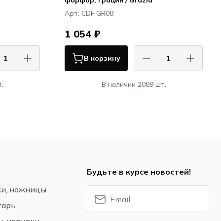
фарфор, Грация / Grazia
Арт. CDF GR08
1 054 ₽
В корзину
.
В наличии 2089 шт.
 / CASA DI
КАСА ДИ ФОРТУНА / CASA DI
FORTUNA
FORTUNA
ция / Grazia
Грация / Grazia
Будьте в курсе новостей!
жи, ножницы
тарь