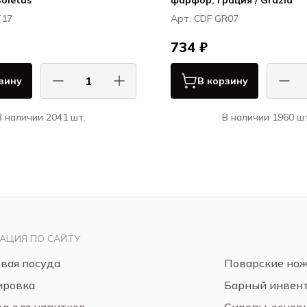
Boletus
фарфор, Грация / Grazia
T17
Арт. CDF GR07
734 ₽
зину
В корзину
В наличии 2041 шт.
В наличии 1960 шт
АСА ДИ ФОРТУНА / CASA DI
КАСА ДИ ФОРТУНА
FORTUNA
Болетус / Boletus
Гра
АЦИЯ ПО САЙТУ
вая посуда
Поварские но
ировка
Барный инвен