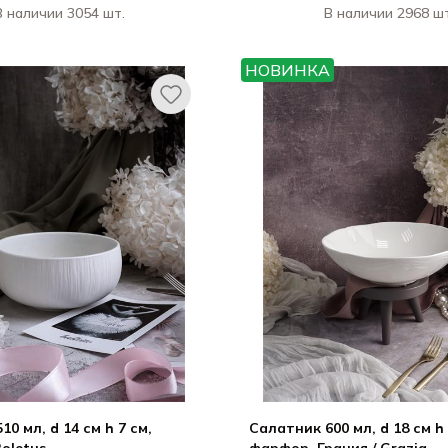
В наличии 3054 шт.
В наличии 2968 шт
АСА ДИ ФОРТУНА / CASA DI
КАСА ДИ ФОРТУНА
FORTUNA
НОВИНКА
Болетус / Boletus
Гра
0 мл, d 14 см h 7 см,
Салатник 600 мл, d 18 см h 