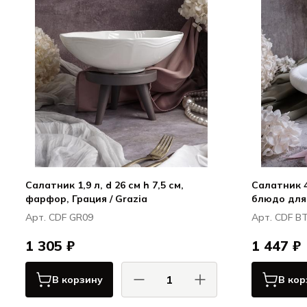
Салатник 1,9 л, d 26 см h 7,5 см,
Салатник 40
фарфор, Грация / Grazia
блюдо для
Boletus
Арт. CDF GR09
Арт. CDF B
1 305 ₽
1 447 ₽
В корзину
В кор