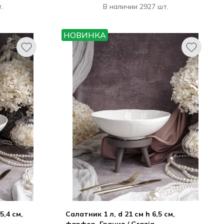
.
В наличии 2927 шт.
 / CASA DI
КАСА ДИ ФОРТУНА / CASA DI
FORTUNA
FORTUNA
НОВИНКА
ция / Grazia
Болетус / Boletus
5,4 см,
Салатник 1 л, d 21 см h 6,5 см,