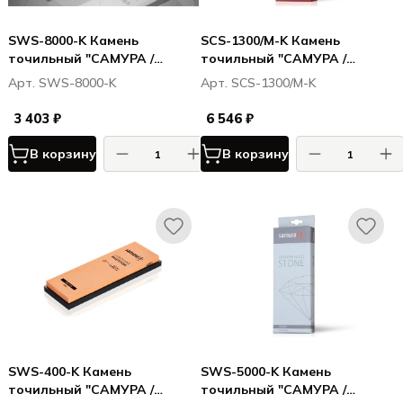
SWS-8000-K Камень
SCS-1300/M-K Камень
точильный "САМУРА /
точильный "САМУРА /
SAMURA" водный
SAMURA" водный
Арт. SWS-8000-K
Арт. SCS-1300/M-K
однослойный #8000
комбинированный
#1000/#3000
3 403 ₽
6 546 ₽
В корзину
В корзину
SWS-400-K Камень
SWS-5000-K Камень
точильный "САМУРА /
точильный "САМУРА /