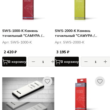
SWS-1000-K Камень
SWS-2000-K Камень
точильный "САМУРА /
точильный "САМУРА /
SAMURA" водный
SAMURA" водный
Арт. SWS-1000-K
Арт. SWS-2000-K
однослойный #1000
однослойный #2000
2 420 ₽
3 195 ₽
В корзину
В корзину