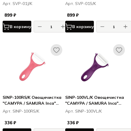
нерж. стали, лезвие
нерж. стали, лезвие с
Арт. SVP-01J/K
Арт. SVP-01S/K
зубчатое "julienne" д/
серрейтором
нарезки соломкой
899 ₽
899 ₽
В корзину
В корзину
SINP-100RS/K Овощечистка
SINP-100VL/K Овощечистка
"САМУРА / SAMURA Inca"
"САМУРА / SAMURA Inca"
(розовая), циркониевая
(фиолетовая), циркониевая
Арт. SINP-100RS/K
Арт. SINP-100VL/K
керамика
керамика
336 ₽
336 ₽