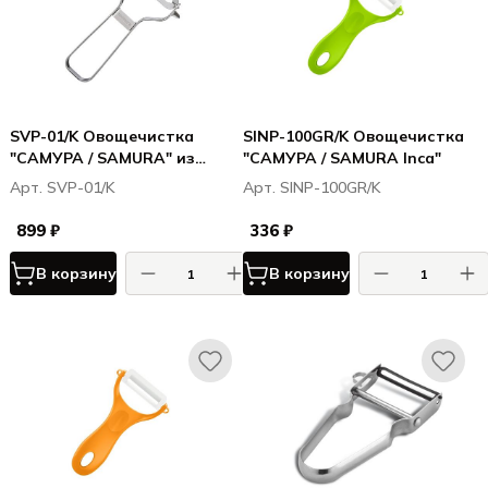
SVP-01/K Овощечистка
SINP-100GR/K Овощечистка
"САМУРА / SAMURA" из
"САМУРА / SAMURA Inca"
нерж. стали, лезвие прямое
Арт. SVP-01/K
Арт. SINP-100GR/K
899 ₽
336 ₽
В корзину
В корзину