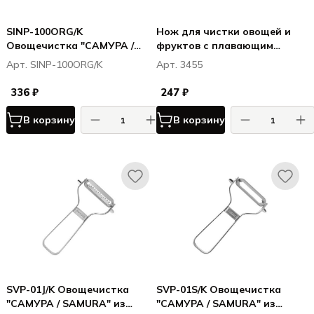
SINP-100ORG/K
Нож для чистки овощей и
Овощечистка "САМУРА /
фруктов с плавающим
SAMURA Inca" (оранжевая),
лезвием L 21 см, нерж. сталь
Арт. SINP-100ORG/K
Арт. 3455
циркониевая керамика
336 ₽
247 ₽
В корзину
В корзину
SVP-01J/K Овощечистка
SVP-01S/K Овощечистка
"САМУРА / SAMURA" из
"САМУРА / SAMURA" из