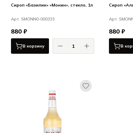
Сироп «Базилик» «Монин», стекло, 1л
Сироп «Алы
Арт. SMONN0-000333
Арт. SMON
880 ₽
880 ₽
В корзину
В кор
Монин / Monin