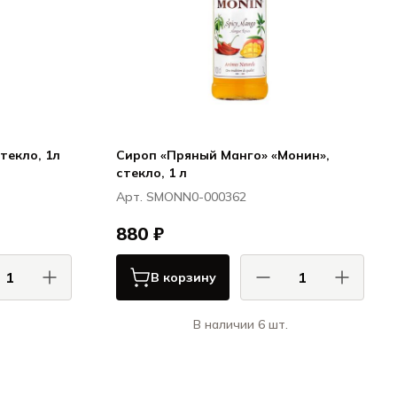
текло, 1л
Сироп «Пряный Манго» «Монин»,
стекло, 1 л
Арт. SMONN0-000362
880 ₽
В корзину
В наличии 6 шт.
онин / Monin
Монин / Monin