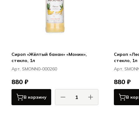
Сироп «Жёлтый банан» «Монин»,
Сироп «Лес
стекло, 1л
стекло, 1л
Арт. SMONN0-000260
Арт. SMON
880 ₽
880 ₽
В корзину
В кор
Монин / Monin