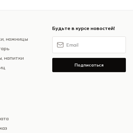
Будьте в курсе новостей!
жи, ножницы
тарь
ы, напитки
Подписаться
ниц
лата
каз