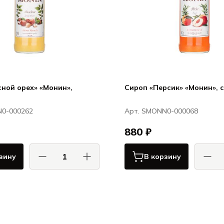
ной орех» «Монин»,
Сироп «Персик» «Монин», с
N0-000262
Арт. SMONN0-000068
880 ₽
зину
В корзину
Монин / Monin
М