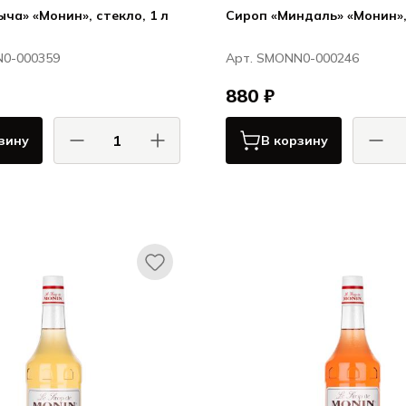
ча» «Монин», стекло, 1 л
Сироп «Миндаль» «Монин»,
N0-000359
Арт. SMONN0-000246
880 ₽
зину
В корзину
Монин / Monin
М