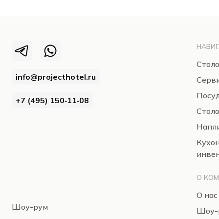
НАВИГ
Столо
info@projecthotel.ru
Серв
Посуд
+7 (495) 150‑11‑08
Стол
Напли
Кухо
инве
О КО
О нас
Шоу-рум
Шоу-