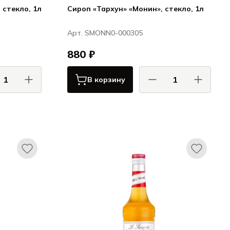
 стекло, 1л
Сироп «Тархун» «Монин», стекло, 1л
Арт. SMONN0-000305
880 ₽
В корзину
онин / Monin
Монин / Monin