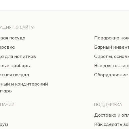
АЦИЯ ПО САЙТУ
вая посуда
Поварские но
ировка
Барный инвен
а для напитков
Сиропы, основ
овые приборы
Все для гости
тная посуда
Оборудование
нный и кондитерский
нтарь
МПАНИИ
ПОДДЕРЖКА
Доставка и оп
рум
Как сделать за