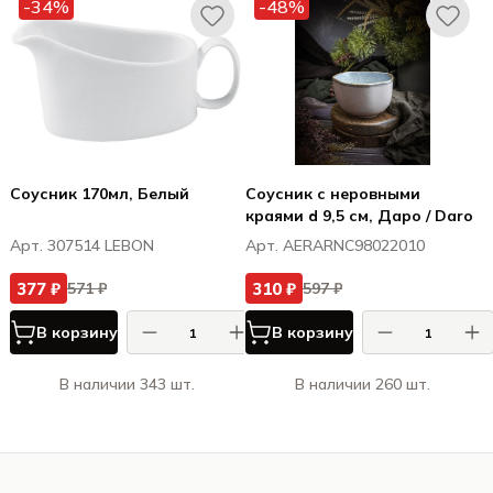
-34%
-48%
Соусник 170мл, Белый
Соусник с неровными
краями d 9,5 см, Даро / Daro
Арт. 307514 LEBON
Арт. AERARNC98022010
377 ₽
310 ₽
571 ₽
597 ₽
В корзину
В корзину
В наличии 343 шт.
В наличии 260 шт.