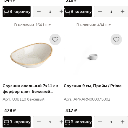
544 ₽
318 ₽
В корзину
В корзину
В наличии 1641 шт.
В наличии 434 шт.
Соусник овальный 7х11 см
Соусник 9 см, Прайм / Prime
фарфор цвет бежевый
Seasons
Арт. 808110 бежевый
Арт. APRARN000075002
479 ₽
417 ₽
В корзину
В корзину