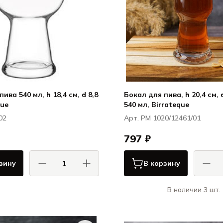
ива 540 мл, h 18,4 см, d 8,8
Бокал для пива, h 20,4 см, d
que
540 мл, Birrateque
02
Арт. PM 1020/12461/01
797 ₽
зину
В корзину
В наличии 3 шт.
джи Бормиоли / Luigi Bormioli
Луиджи Бормиоли / Lu
Бокалы для пива
Бока