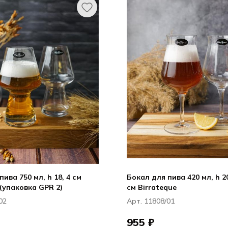
ива 750 мл, h 18, 4 см
Бокал для пива 420 мл, h 20
 (упаковка GPR 2)
см Birrateque
02
Арт. 11808/01
955 ₽