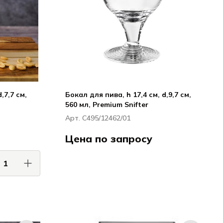
,7,7 см,
Бокал для пива, h 17,4 см, d,9,7 см,
560 мл, Premium Snifter
Арт. C495/12462/01
Цена по запросу
Луиджи Бормиоли / Luigi Bormioli
Бокалы для пива
igi Bormioli
лы для пива