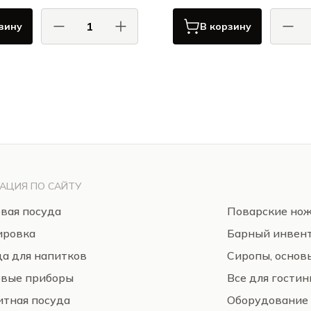
зину
В корзину
джи Бормиоли / Luigi Bormioli
Луиджи Бормиоли / Lu
Бокалы для пива
Бока
АЦИЯ ПО САЙТУ
вая посуда
Поварские но
ировка
Барный инвен
а для напитков
Сиропы, основ
овые приборы
Все для гости
тная посуда
Оборудование