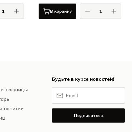
В корзину
igi Bormioli
Луиджи Бормиоли / Luigi Bormioli
лы для пива
Бокалы для пива
Будьте в курсе новостей!
жи, ножницы
тарь
ы, напитки
Подписаться
ниц