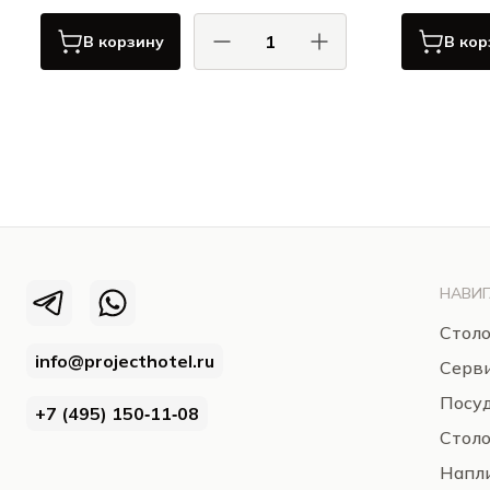
В корзину
В кор
Луиджи Бормиоли / Luigi Bormioli
Луи
Бокалы для пива
НАВИГ
Столо
info@projecthotel.ru
Серв
Посуд
+7 (495) 150‑11‑08
Стол
Напли