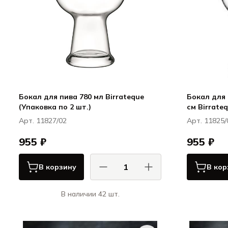
Бокал для пива 780 мл Birrateque
Бокал для п
(Упаковка по 2 шт.)
см Birrate
Арт. 11827/02
Арт. 11825/
955 ₽
955 ₽
В корзину
В кор
В наличии 42 шт.
Луи
Луиджи Бормиоли / Luigi Bormioli
Бокалы для пива