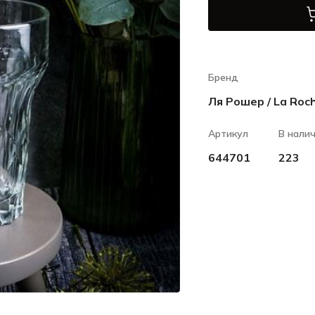
Бренд
Ля Рошер / La Roc
Артикул
В нали
644701
223